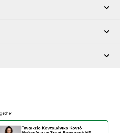
gether
Γυναικείο Κοντομάνικο Κοντό
Μπλουζάκι με Στενή Εφαρμογή MP