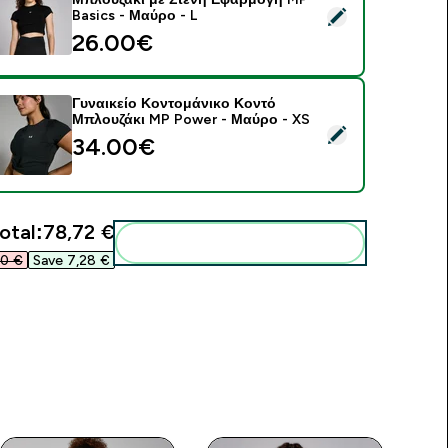
elect this product - Γυναικείο Κοντομάνικο Κοντό Μπλουζάκι 
Basics - Μαύρο - L
26.00€‎
Γυναικείο Κοντομάνικο Κοντό
Μπλουζάκι MP Power - Μαύρο - XS
elect this product - Γυναικείο Κοντομάνικο Κοντό Μπλουζάκι
34.00€‎
otal:
78,72 €‎
Add these to your routine
0 €‎
Save 7,28 €‎