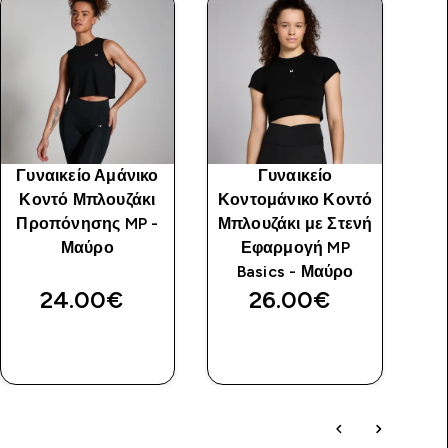
Γυναικείο Αμάνικο
Γυναικείο
Κοντό Μπλουζάκι
Κοντομάνικο Κοντό
Μα
Προπόνησης MP -
Μπλουζάκι με Στενή
Τ
Μαύρο
Εφαρμογή MP
M
Basics - Μαύρο
24.00€‎
26.00€‎
ΓΡΉΓΟΡΗ
ΓΡΉΓΟΡΗ
ΜΑΤΙΆ
ΜΑΤΙΆ