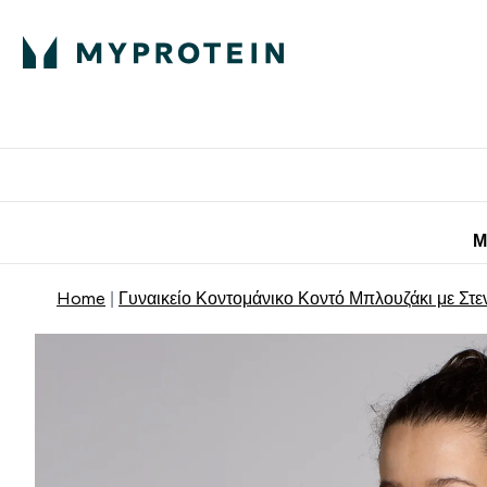
Πρωτεΐνη
Διατροφή
Α
Enter Πρωτεΐνη 
Ente
⌄
⌄
Προσφορές για 
Μ
Home
Γυναικείο Κοντομάνικο Κοντό Μπλουζάκι με Στ