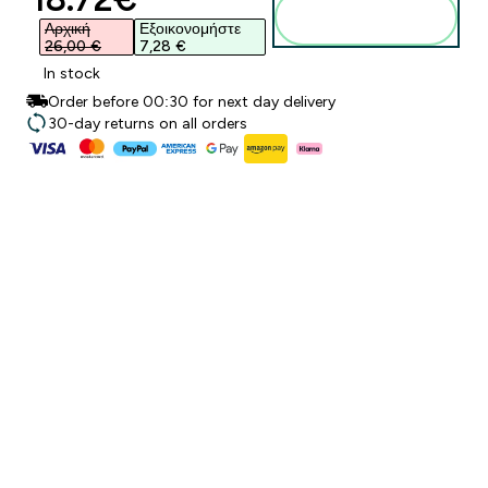
Προσθήκη στο
καλάθι
Αρχική
Εξοικονομήστε
26,00 €‎
7,28 €‎
In stock
Order before 00:30 for next day delivery
30-day returns on all orders