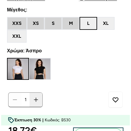
Μέγεθος:
XXS
XS
S
M
L
XL
XXL
Χρώμα: Άσπρο
Έκπτωση 30% |
Κωδικός: BS30
discounted price
18.72€‎