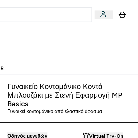
Vegan
Αθλητική Απόδοση
 Μπάρες, Τρόφιμα & Ροφήματα submenu
Enter Vegan submenu
Enter Αθλητική Απόδοση submenu
⌄
⌄
ίως
Κερδίστε 15€
GR
Γυναικείο Κοντομάνικο Κοντό
Μπλουζάκι με Στενή Εφαρμογή MP
Basics
Γυναικεί κοντομάνικο από ελαστικό ύφασμα
Οδηγός μεγεθών
Virtual Try-On