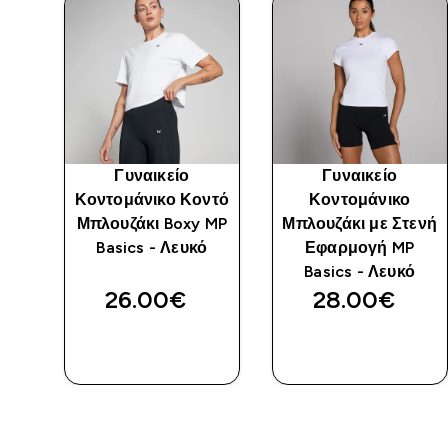
Γυναικείο
Γυναικείο
ντό
Κοντομάνικο Κοντό
Κοντομάνικο
Μπλουζάκι Boxy MP
Μπλουζάκι με Στενή
ο
Basics - Λευκό
Εφαρμογή MP
Basics - Λευκό
26.00€‎
28.00€‎
ΓΡΉΓΟΡΗ
ΓΡΉΓΟΡΗ
ΜΑΤΙΆ
ΜΑΤΙΆ