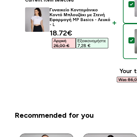
Current item selected
S
Γυναικείο Κοντομάνικο
Κοντό Μπλουζάκι με Στενή
Εφαρμογή MP Basics - Λευκό
- L
discounted price
18.72€‎
S
Αρχική
Εξοικονομήστε
26,00 €‎
7,28 €‎
Your t
Was 86,0
Recommended for you