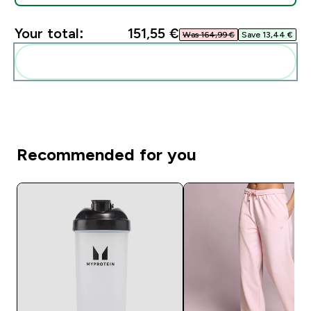
Your total:
151,55 €‎
Was 164,99 €‎
Save 13,44 €‎
Add these to your routine
Recommended for you