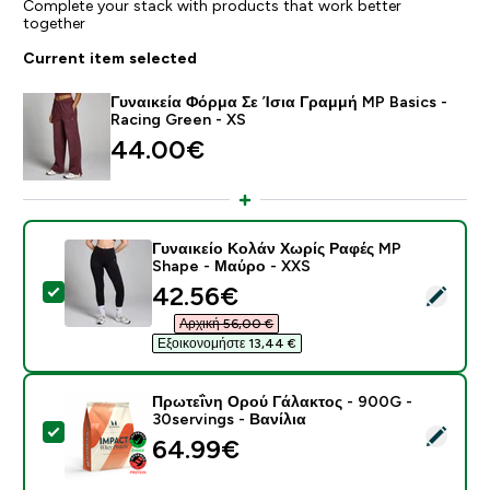
Complete your stack with products that work better
together
Current item selected
Γυναικεία Φόρμα Σε Ίσια Γραμμή MP Basics -
Racing Green - XS
44.00€‎
Γυναικείο Κολάν Χωρίς Ραφές MP
Shape - Μαύρο - XXS
discounted price
42.56€‎
Select this product - Γυναικείο Κολάν Χωρίς Ραφές 
Αρχική 56,00 €‎
Εξοικονομήστε 13,44 €‎
Πρωτεΐνη Ορού Γάλακτος - 900G -
30servings - Βανίλια
Select this product - Πρωτεΐνη Ορού Γάλακτος - 900G 
64.99€‎