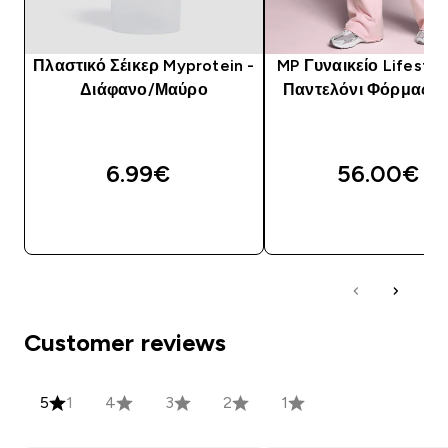
Πλαστικό Σέικερ Myprotein -
MP Γυναικείο Lifestyl
Διάφανο/Μαύρο
Παντελόνι Φόρμας - 
6.99€‎
56.00€‎
ΓΡΉΓΟΡΗ ΜΑΤΙΆ
ΓΡΉΓΟΡΗ ΜΑΤΙ
Customer reviews
5
1
4
3
2
1