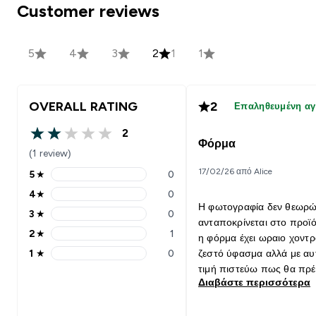
Customer reviews
5
4
3
2
1
1
OVERALL RATING
2
Επαληθευμένη α
2
2 out of 5 stars
Φόρμα
(1 review)
17/02/26 από Alice
5
★
0
5 stars rating 0 reviews
4
★
0
4 stars rating 0 reviews
Η φωτογραφία δεν θεωρ
3
★
0
3 stars rating 0 reviews
ανταποκρίνεται στο προϊό
2
★
1
η φόρμα έχει ωραιο χοντρ
2 stars rating 1 reviews
1
★
0
ζεστό ύφασμα αλλά με αυ
1 stars rating 0 reviews
τιμή πιστεύω πως θα πρέ
Διαβάστε περισσότερα
έχει δοθεί η απαραίτητη
προσοχή στη λεπτομέρεια
Δηλαδή οι τσέπες διαγρά