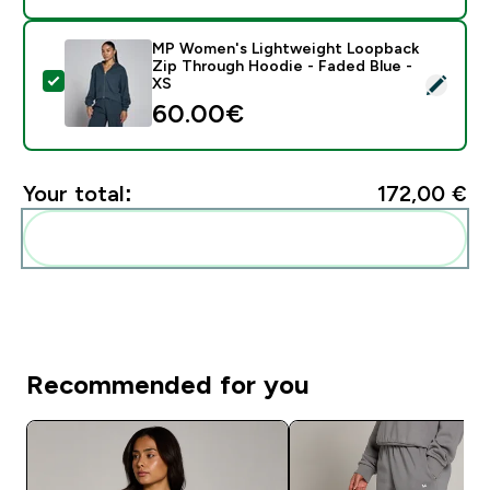
MP Women's Lightweight Loopback
Zip Through Hoodie - Faded Blue -
Select this product - MP Women's Lightweight Loopb
XS
60.00€‎
Your total:
172,00 €‎
Add these to your routine
Recommended for you