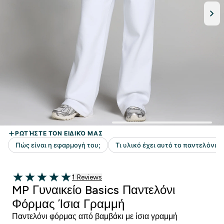
1 customer reviews
1 Reviews
5 out of 5 stars
MP Γυναικείο Basics Παντελόνι
Φόρμας Ίσια Γραμμή
Παντελόνι φόρμας από βαμβάκι με ίσια γραμμή