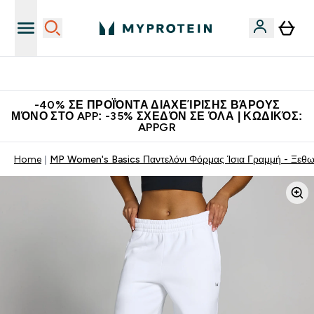
Η Νο.1 Online Εταιρεία Αθλητικής Διατροφής Παγκοσμίως
-40% ΣΕ ΠΡΟΪΌΝΤΑ ΔΙΑΧΕΊΡΙΣΗΣ ΒΆΡΟΥΣ
ΜΌΝΟ ΣΤΟ APP: -35% ΣΧΕΔΌΝ ΣΕ ΌΛΑ | ΚΩΔΙΚΌΣ:
APPGR
Home
MP Women's Basics Παντελόνι Φόρμας Ίσια Γραμμή - Ξεθ