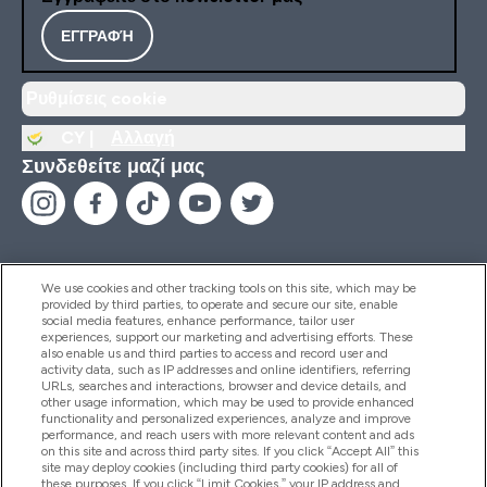
ΕΓΓΡΑΦΉ
Ρυθμίσεις cookie
CY |
Αλλαγή
Συνδεθείτε μαζί μας
We use cookies and other tracking tools on this site, which may be
provided by third parties, to operate and secure our site, enable
Βοήθεια & Πληροφορίες
social media features, enhance performance, tailor user
experiences, support our marketing and advertising efforts. These
also enable us and third parties to access and record user and
activity data, such as IP addresses and online identifiers, referring
Προϊόντα
URLs, searches and interactions, browser and device details, and
other usage information, which may be used to provide enhanced
functionality and personalized experiences, analyze and improve
performance, and reach users with more relevant content and ads
on this site and across third party sites. If you click “Accept All” this
Εταιρικές Πληροφορίες
site may deploy cookies (including third party cookies) for all of
these purposes. If you click “Limit Cookies,” your IP address and