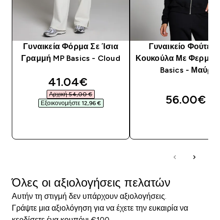
Γυναικεία Φόρμα Σε Ίσια
Γυναικείο Φούτερ
Γραμμή MP Basics - Cloud
Κουκούλα Με Φερμου
Basics - Μαύρο
discounted price
41.04€‎
Αρχική 54,00 €‎
56.00€‎
Εξοικονομήστε 12,96 €‎
ΓΡΉΓΟΡΗ ΜΑΤΙΆ
ΓΡΉΓΟΡΗ ΜΑΤΙ
Όλες οι αξιολογήσεις πελατών
Αυτήν τη στιγμή δεν υπάρχουν αξιολογήσεις.
Γράψτε μια αξιολόγηση για να έχετε την ευκαιρία να
κερδίσετε ένα κουπόνι €100.