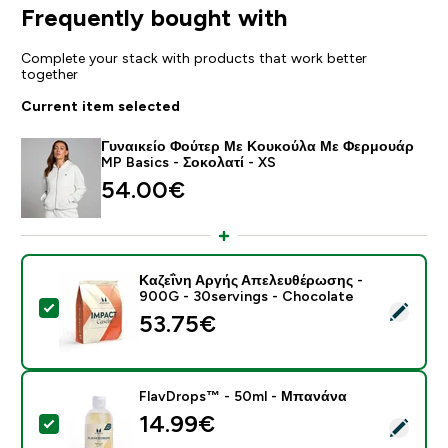
Frequently bought with
Complete your stack with products that work better
together
Current item selected
Γυναικείο Φούτερ Με Κουκούλα Με Φερμουάρ
MP Basics - Σοκολατί - XS
54.00€‎
Καζεΐνη Αργής Απελευθέρωσης -
900G - 30servings - Chocolate
Select this product - Καζεΐνη Αργής Απελευθέρωσης 
53.75€‎
FlavDrops™ - 50ml - Μπανάνα
14.99€‎
Select this product - FlavDrops™ - 50ml - Μπανάνα