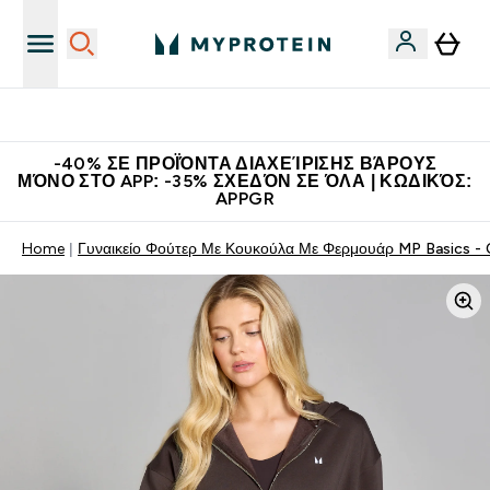
Η Νο.1 Online Εταιρεία Αθλητικής Διατροφής Παγκοσμίως
-40% ΣΕ ΠΡΟΪΌΝΤΑ ΔΙΑΧΕΊΡΙΣΗΣ ΒΆΡΟΥΣ
ΜΌΝΟ ΣΤΟ APP: -35% ΣΧΕΔΌΝ ΣΕ ΌΛΑ | ΚΩΔΙΚΌΣ:
APPGR
Home
Γυναικείο Φούτερ Με Κουκούλα Με Φερμουάρ MP Basics - 