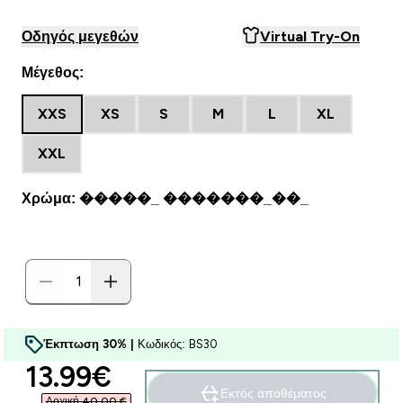
Οδηγός μεγεθών
Virtual Try-On
Μέγεθος:
XXS
XS
S
M
L
XL
XXL
Χρώμα: �����_ �������_��_
Έκπτωση 30% |
Κωδικός: BS30
discounted price
13.99€‎
Εκτός αποθέματος
Αρχική 40,00 €‎