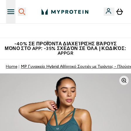
Η Νο.1 Online Εταιρεία Αθλητικής Διατροφής Παγκοσμίως
-40% ΣΕ ΠΡΟΪΌΝΤΑ ΔΙΑΧΕΊΡΙΣΗΣ ΒΆΡΟΥΣ
ΜΌΝΟ ΣΤΟ APP: -35% ΣΧΕΔΌΝ ΣΕ ΌΛΑ | ΚΩΔΙΚΌΣ:
APPGR
Home
MP Γυναικείο Hybrid Αθλητικό Σουτιέν με Τιράντες - Πλούσ