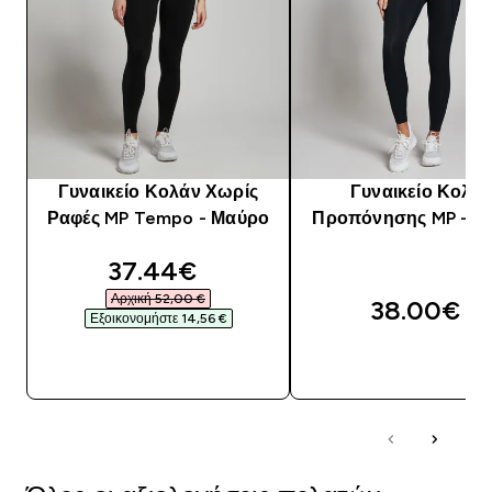
Γυναικείο Κολάν Χωρίς
Γυναικείο Κολά
Ραφές MP Tempo - Μαύρο
Προπόνησης MP - Μ
discounted price
37.44€‎
Αρχική 52,00 €‎
38.00€‎
Εξοικονομήστε 14,56 €‎
ΓΡΉΓΟΡΗ ΜΑΤΙΆ
ΓΡΉΓΟΡΗ ΜΑΤΙ