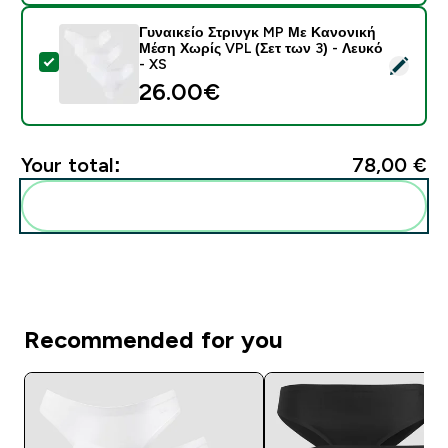
Γυναικείο Στρινγκ MP Με Κανονική
Μέση Χωρίς VPL (Σετ των 3) - Λευκό
Select this product - Γυναικείο Στρινγκ MP Με Κανονι
- XS
26.00€‎
Your total:
78,00 €‎
Add these to your routine
Recommended for you