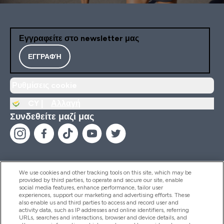
Εγγραφείτε στο newsletter μας
ΕΓΓΡΑΦΉ
Ρυθμίσεις cookie
CY |
Αλλαγή
Συνδεθείτε μαζί μας
We use cookies and other tracking tools on this site, which may be
provided by third parties, to operate and secure our site, enable
Βοήθεια & Πληροφορίες
social media features, enhance performance, tailor user
experiences, support our marketing and advertising efforts. These
also enable us and third parties to access and record user and
activity data, such as IP addresses and online identifiers, referring
Προϊόντα
URLs, searches and interactions, browser and device details, and