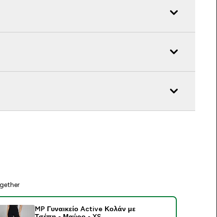
gether
MP Γυναικείο Active Κολάν με
Τσέπη - Μαύρο - XS