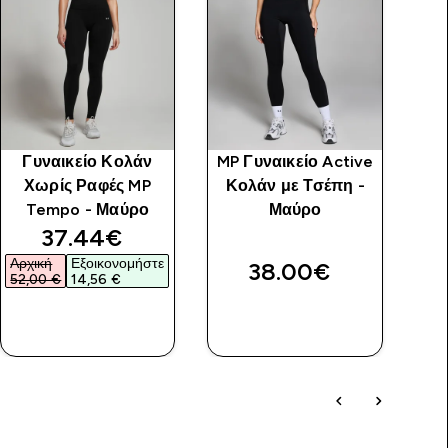
Γυναικείο Κολάν
MP Γυναικείο Active
Χωρίς Ραφές MP
Κολάν με Τσέπη -
Tempo - Μαύρο
Μαύρο
V
discounted price
37.44€‎
Αρχική
Εξοικονομήστε
38.00€‎
52,00 €‎
14,56 €‎
ΓΡΉΓΟΡΗ
ΓΡΉΓΟΡΗ
ΜΑΤΙΆ
ΜΑΤΙΆ