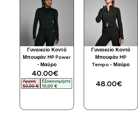
άν
Γυναικείο Κοντό
Γυναικείο Κοντό
 -
Μπουφάν MP Power
Μπουφάν MP
- Μαύρο
Tempo - Μαύρο
discounted price
40.00€‎
Αρχική
Εξοικονομήστε
48.00€‎
50,00 €‎
10,00 €‎
ΓΡΉΓΟΡΗ
ΓΡΉΓΟΡΗ
ΜΑΤΙΆ
ΜΑΤΙΆ