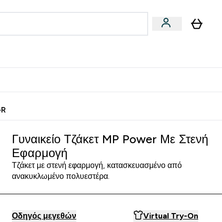
Vegan
Αθλητική Απόδοση
 Μπάρες, Τρόφιμα & Ροφήματα submenu
Enter Vegan submenu
Enter Αθλητική Απόδοση submenu
⌄
⌄
ίως
Κερδίστε 15€
GR
Γυναικείο Τζάκετ MP Power Με Στενή
Εφαρμογή
Τζάκετ με στενή εφαρμογή, κατασκευασμένο από
ανακυκλωμένο πολυεστέρα.
Οδηγός μεγεθών
Virtual Try-On