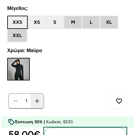
Μέγεθος:
XXS
XS
S
M
L
XL
XXL
Χρώμα: Μαύρο
Έκπτωση 30% |
Κωδικός: BS30
58.00€‎
Προσθήκη στο καλάθι