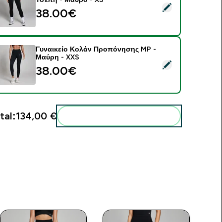
elect this product - MP Γυναικείο Active Κολάν με Τσέπη - Μα
38.00€‎
Γυναικείο Κολάν Προπόνησης MP -
Μαύρη - XXS
elect this product - Γυναικείο Κολάν Προπόνησης MP - Μαύρ
38.00€‎
tal:
134,00 €‎
Add these to your routine