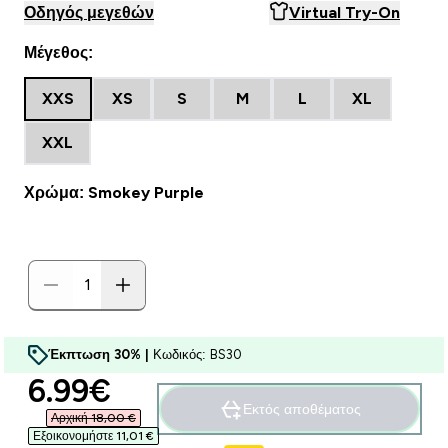
Οδηγός μεγεθών
Virtual Try-On
Μέγεθος:
XXS
XS
S
M
L
XL
XXL
Χρώμα: Smokey Purple
Έκπτωση 30% |
Κωδικός: BS30
discounted price
6.99€‎
Εκτός αποθέματος
Αρχική 18,00 €‎
Εξοικονομήστε 11,01 €‎