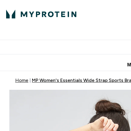
Πρωτεΐνη
Διατροφή
Α
Enter Πρωτεΐνη 
Ente
⌄
⌄
Προσφορές για 
Μ
Home
MP Women's Essentials Wide Strap Sports Bra