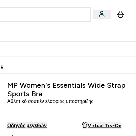
Vegan
Αθλητική Απόδοση
 Μπάρες, Τρόφιμα & Ροφήματα submenu
Enter Vegan submenu
Enter Αθλητική Απόδοση submenu
⌄
⌄
ίως
Κερδίστε 15€
GR
MP Women's Essentials Wide Strap
Sports Bra
Αθλητικό σουτιέν ελαφριάς υποστήριξης
Οδηγός μεγεθών
Virtual Try-On