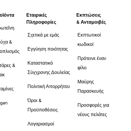
οϊόντα
Εταιρικές
Εκπτώσεις
Πληροφορίες
& Ανταμοιβές
ωτεΐνη
Σχετικά με εμάς
Εκπτωτικοί
ύχα &
κωδικοί
Εγγύηση ποιότητας
οπλισμός
Πρότεινε έναν
Καταστατικό
άρες &
φίλο
Σύγχρονης Δουλείας
ακ
Μαύρης
Πολιτική Απορρήτου
ταμίνες
Παρασκευής
Όροι &
gan
Προσφορές για
Προϋποθέσεις
νέους πελάτες
Λογαριασμοί