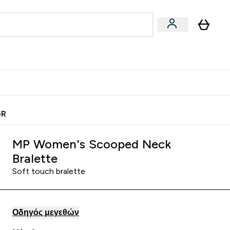
Vegan
Αθλητική Απόδοση
 Μπάρες, Τρόφιμα & Ροφήματα submenu
Enter Vegan submenu
Enter Αθλητική Απόδοση submenu
⌄
⌄
ίως
Κερδίστε 15€
GR
MP Women's Scooped Neck
Bralette
Soft touch bralette
Οδηγός μεγεθών