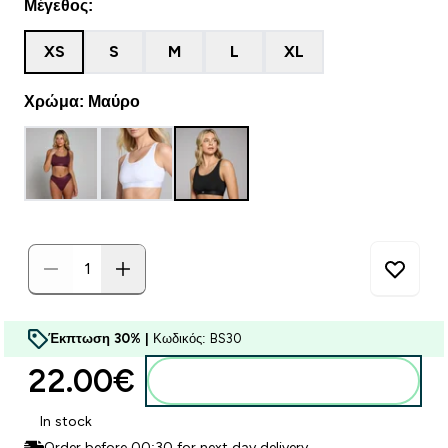
Μέγεθος:
XS
S
M
L
XL
Χρώμα: Μαύρο
Έκπτωση 30% |
Κωδικός: BS30
22.00€‎
Προσθήκη στο καλάθι
In stock
Order before 00:30 for next day delivery