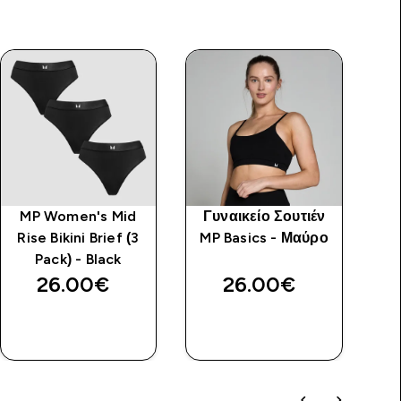
MP Women's Mid
Γυναικείο Σουτιέν
Γ
Rise Bikini Brief (3
MP Basics - Μαύρο
Π
Pack) - Black
26.00€‎
26.00€‎
ΓΡΉΓΟΡΗ
ΓΡΉΓΟΡΗ
ΜΑΤΙΆ
ΜΑΤΙΆ