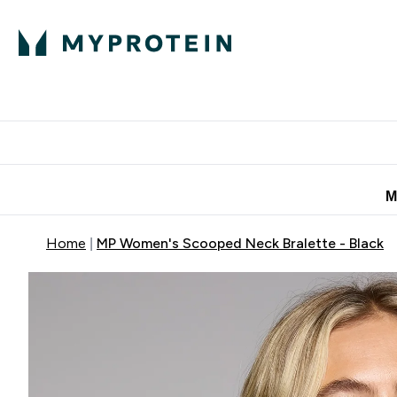
Πρωτεΐνη
Διατροφή
Α
Enter Πρωτεΐνη 
Ente
⌄
⌄
Προσφορές για 
Μ
Home
MP Women's Scooped Neck Bralette - Black