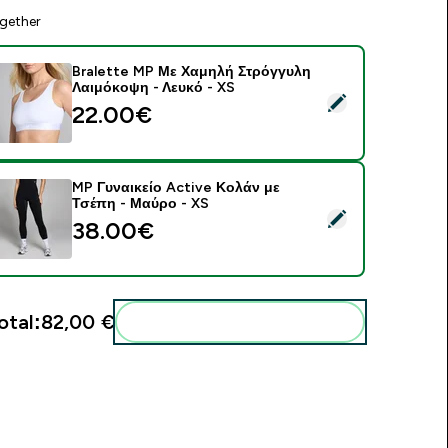
gether
Bralette MP Με Χαμηλή Στρόγγυλη
Λαιμόκοψη - Λευκό - XS
elect this product - Bralette MP Με Χαμηλή Στρόγγυλη Λαιμόκ
22.00€‎
MP Γυναικείο Active Κολάν με
Τσέπη - Μαύρο - XS
elect this product - MP Γυναικείο Active Κολάν με Τσέπη - Μα
38.00€‎
otal:
82,00 €‎
Add these to your routine