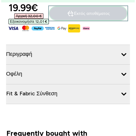
discounted price
19.99€‎
Εκτός αποθέματος
Αρχική 32,00 €‎
Εξοικονομήστε 12,01 €‎
Περιγραφή
Οφέλη
Fit & Fabric Σύνθεση
Frequently bought with