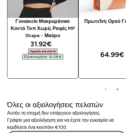
Γυναικείο Μακρυμάνικο
Πρωτεΐνη Ορού Γάλα
Κοντό Τοπ Χωρίς Ραφές MP
Shape - Μαύρο
discounted price
31.92€‎
Αρχική 42,00 €‎
64.99€‎
Εξοικονομήστε 10,08 €‎
ΓΡΉΓΟΡΗ ΜΑΤΙΆ
ΓΡΉΓΟΡΗ ΜΑΤΙ
Όλες οι αξιολογήσεις πελατών
Αυτήν τη στιγμή δεν υπάρχουν αξιολογήσεις.
Γράψτε μια αξιολόγηση για να έχετε την ευκαιρία να
κερδίσετε ένα κουπόνι €100.