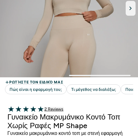
2 customer reviews
2 Reviews
5 out of 5 stars
Γυναικείο Μακρυμάνικο Κοντό Τοπ
Χωρίς Ραφές MP Shape
Γυναικείο μακρυμάνικο κοντό τοπ με στενή εφαρμογή