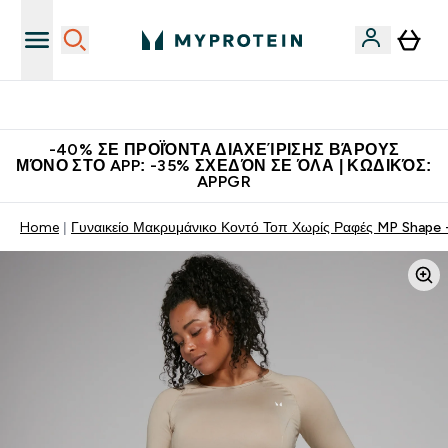
Η Νο.1 Online Εταιρεία Αθλητικής Διατροφής Παγκοσμίως
-40% ΣΕ ΠΡΟΪΌΝΤΑ ΔΙΑΧΕΊΡΙΣΗΣ ΒΆΡΟΥΣ
ΜΌΝΟ ΣΤΟ APP: -35% ΣΧΕΔΌΝ ΣΕ ΌΛΑ | ΚΩΔΙΚΌΣ:
APPGR
Home
Γυναικείο Μακρυμάνικο Κοντό Τοπ Χωρίς Ραφές MP Shape 