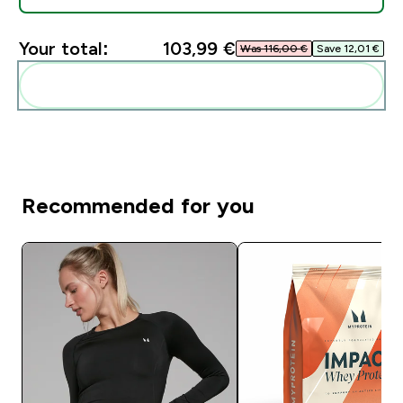
Your total:
103,99 €‎
Was 116,00 €‎
Save 12,01 €‎
Add these to your routine
Recommended for you