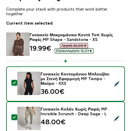
Complete your stack with products that work better
together
Current item selected
Γυναικείο Μακρυμάνικο Κοντό Τοπ Χωρίς
Ραφές MP Shape - Sandstone - XS
Αρχική 32,00 €‎
discounted price
19.99€‎
Εξοικονομήστε 12,01 €‎
Γυναικείο Κοντομάνικο Μπλουζάκι
με Στενή Εφαρμογή MP Tempo -
Select this product - Γυναικείο Κοντομάνικο Μπλουζ
Μαύρο - XXS
36.00€‎
Γυναικείο Κολάν Χωρίς Ραφές MP
Invisible Scrunch - Deep Sage - L
Select this product - Γυναικείο Κολάν Χωρίς Ραφές MP
48.00€‎