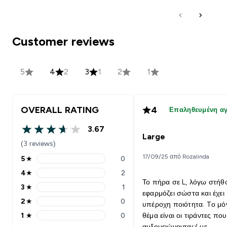
Customer reviews
5
4
2
3
1
2
1
OVERALL RATING
4
Επαληθευμένη α
3.67
3.67 out of 5 stars
Large
(3 reviews)
17/09/25 από Rozalinda
5
★
0
5 stars rating 0 reviews
4
★
2
4 stars rating 2 reviews
Το πήρα σε L, λόγω στήθ
3
★
1
3 stars rating 1 reviews
εφαρμόζει σώστα και έχει
2
★
0
υπέροχη ποιότητα. Tο μό
2 stars rating 0 reviews
1
★
0
θέμα είναι οι τιράντες που
1 stars rating 0 reviews
αυξομειώνονται:( με