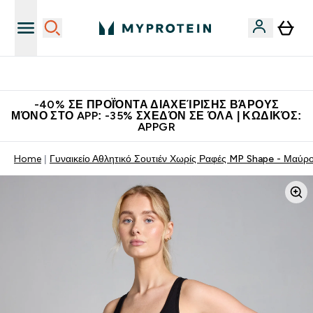
Η Νο.1 Online Εταιρεία Αθλητικής Διατροφής Παγκοσμίως
-40% ΣΕ ΠΡΟΪΌΝΤΑ ΔΙΑΧΕΊΡΙΣΗΣ ΒΆΡΟΥΣ
ΜΌΝΟ ΣΤΟ APP: -35% ΣΧΕΔΌΝ ΣΕ ΌΛΑ | ΚΩΔΙΚΌΣ:
APPGR
Home
Γυναικείο Αθλητικό Σουτιέν Χωρίς Ραφές MP Shape - Μαύρ