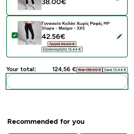
38.00€‎
Γυναικείο Κολάν Χωρίς Ραφές MP
Shape - Μαύρο - XXS
discounted price
42.56€‎
Select this product - Γυναικείο Κολάν Χωρίς Ραφές 
Αρχική 56,00 €‎
Εξοικονομήστε 13,44 €‎
Your total:
124,56 €‎
Was 138,00 €‎
Save 13,44 €‎
Add these to your routine
Recommended for you