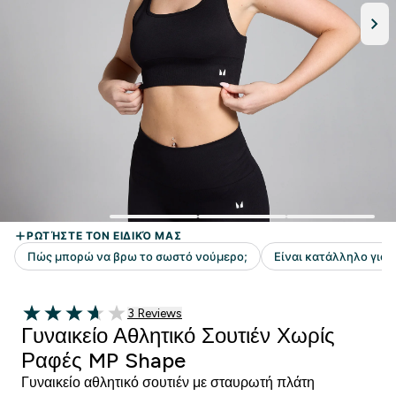
3 customer reviews
3 Reviews
3.67 out of 5 stars
Γυναικείο Αθλητικό Σουτιέν Χωρίς
Ραφές MP Shape
Γυναικείο αθλητικό σουτιέν με σταυρωτή πλάτη