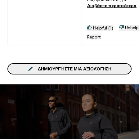
Διαβάστε περισσότερα
αποτέλεσμα να μην είναι
σταθερό όπως πρέπει.
Unhelp
Helpful (1)
Report
ΔΗΜΙΟΥΡΓΉΣΤΕ ΜΙΑ ΑΞΙΟΛΌΓΗΣΗ