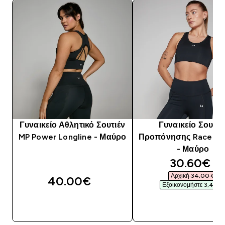
Γυναικείο Αθλητικό Σουτιέν
Γυναικείο Σουτιέ
MP Power Longline - Μαύρο
Προπόνησης Racerba
- Μαύρο
discounte
30.60€‎
Αρχική 34,00 €‎
40.00€‎
Εξοικονομήστε 3,40 €‎
ΓΡΉΓΟΡΗ ΜΑΤΙΆ
ΓΡΉΓΟΡΗ ΜΑΤΙ