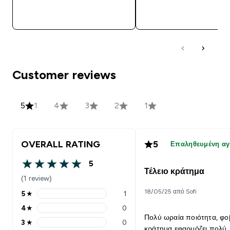
ΓΡΉΓΟΡΗ ΜΑΤΙΆ
ΓΡΉΓΟΡΗ ΜΑΤΙ
Customer reviews
5
1
4
3
2
1
OVERALL RATING
5
Επαληθευμένη α
5
5 out of 5 stars
Τέλειο κράτημα
(1 review)
18/05/25 από Sofi
5
★
1
5 stars rating 1 reviews
4
★
0
4 stars rating 0 reviews
Πολύ ωραία ποιότητα, φο
3
★
0
3 stars rating 0 reviews
κράτημα εφαρμόζει πολύ