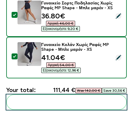
Γυναικείο Σορτς Ποδηλασίας Χωρίς
Ραφές MP Shape - Μπλε μαρέν - XS
discounted price
36.80€‎
Select this product - Γυναικείο Σορτς Ποδηλασίας Χ
Αρχική 46,00 €‎
Εξοικονομήστε 9,20 €‎
Γυναικείο Κολάν Χωρίς Ραφές MP
Shape - Μπλε μαρέν - XS
discounted price
41.04€‎
Select this product - Γυναικείο Κολάν Χωρίς Ραφές M
Αρχική 54,00 €‎
Εξοικονομήστε 12,96 €‎
Your total:
111,44 €‎
Was 142,00 €‎
Save 30,56 €‎
Add these to your routine