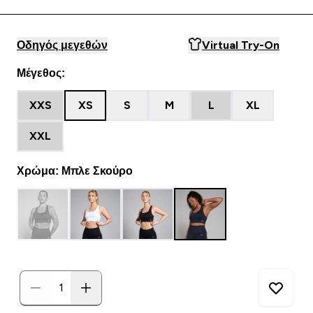
Οδηγός μεγεθών
Virtual Try-On
Μέγεθος:
XXS
XS
S
M
L
XL
XXL
Χρώμα: Μπλε Σκούρο