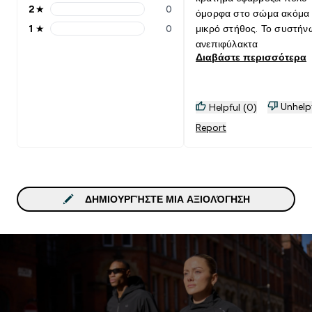
2
★
0
όμορφα στο σώμα ακόμα 
2 stars rating 0 reviews
1
★
0
μικρό στήθος. Το συστήν
1 stars rating 0 reviews
ανεπιφύλακτα
Διαβάστε περισσότερα
Unhelp
Helpful (0)
Report
ΔΗΜΙΟΥΡΓΉΣΤΕ ΜΙΑ ΑΞΙΟΛΌΓΗΣΗ