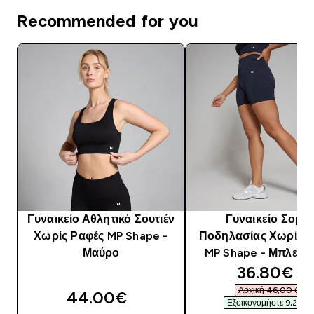
Recommended for you
Γυναικείο Αθλητικό Σουτιέν
Γυναικείο Σορτς
Χωρίς Ραφές MP Shape -
Ποδηλασίας Χωρίς Ρ
Μαύρο
MP Shape - Μπλε μ
discounte
36.80€‎
Αρχική 46,00 €‎
44.00€‎
Εξοικονομήστε 9,20 €‎