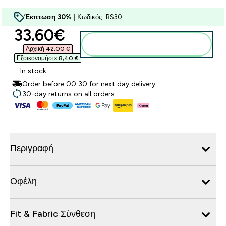
Έκπτωση 30% |
Κωδικός: BS30
discounted price
33.60€‎
Προσθήκη στο καλάθι
Αρχική 42,00 €‎
Εξοικονομήστε 8,40 €‎
In stock
Order before 00:30 for next day delivery
30-day returns on all orders
Περιγραφή
Οφέλη
Fit & Fabric Σύνθεση