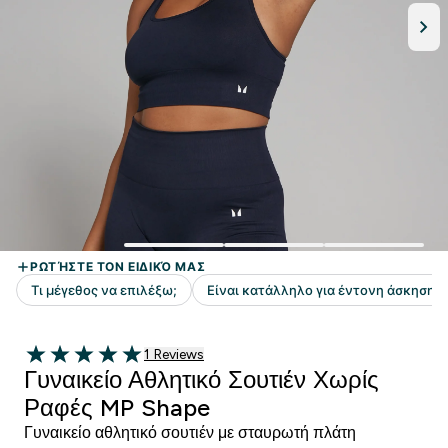
1 customer reviews
1 Reviews
5 out of 5 stars
Γυναικείο Αθλητικό Σουτιέν Χωρίς
Ραφές MP Shape
Γυναικείο αθλητικό σουτιέν με σταυρωτή πλάτη