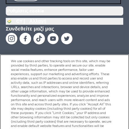
Ρυθμίσεις cookie
CY |
Αλλαγή
Συνδεθείτε μαζί μας
We use cookies and other tracking tools on this site, which may be
provided by third parties, to operate and secure our site, enable
Βοήθεια & Πληροφορίες
social media features, enhance performance, tailor user
experiences, support our marketing and advertising efforts. These
also enable us and third parties to access and record user and
activity data, such as IP addresses and online identifiers, referring
Προϊόντα
URLs, searches and interactions, browser and device details, and
other usage information, which may be used to provide enhanced
functionality and personalized experiences, analyze and improve
performance, and reach users with more relevant content and ads
on this site and across third party sites. If you click “Accept All” this
Εταιρικές Πληροφορίες
site may deploy cookies (including third party cookies) for all of
these purposes. If you click “Limit Cookies,” your IP address and
other browsing information may still be collected but only cookies
(including third party cookies) that are necessary to operate, secure
Εκπτώσεις & Ανταμοιβές
and enable default website features and functionalities will be