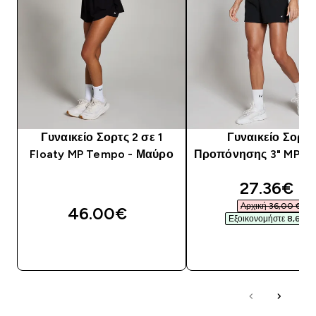
Γυναικείο Σορτς 2 σε 1
Γυναικείο Σορτς
Floaty MP Tempo - Μαύρο
Προπόνησης 3" MP - 
discounte
27.36€‎
Αρχική 36,00 €‎
46.00€‎
Εξοικονομήστε 8,64 €‎
ΓΡΉΓΟΡΗ ΜΑΤΙΆ
ΓΡΉΓΟΡΗ ΜΑΤΙ