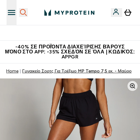
Η Νο.1 Online Εταιρεία Αθλητικής Διατροφής Παγκοσμίως
-40% ΣΕ ΠΡΟΪΌΝΤΑ ΔΙΑΧΕΊΡΙΣΗΣ ΒΆΡΟΥΣ
ΜΌΝΟ ΣΤΟ APP: -35% ΣΧΕΔΌΝ ΣΕ ΌΛΑ | ΚΩΔΙΚΌΣ:
APPGR
Home
Γυναικείο Σορτς Για Τρέξιμο MP Tempo 7,5 εκ. - Μαύρο