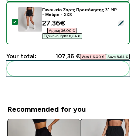
Γυναικείο Σορτς Προπόνησης 3" MP
- Μαύρο - XXS
discounted price
27.36€‎
Select this product - Γυναικείο Σορτς Προπόνησης 3"
Αρχική 36,00 €‎
Εξοικονομήστε 8,64 €‎
Your total:
107,36 €‎
Was 116,00 €‎
Save 8,64 €‎
Add these to your routine
Recommended for you