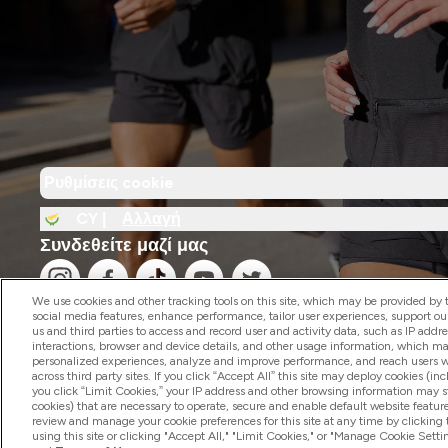
Ρυθμίσεις cookie
CY |
Αλλαγή
Συνδεθείτε μαζί μας
We use cookies and other tracking tools on this site, which may be provided by th
social media features, enhance performance, tailor user experiences, support ou
us and third parties to access and record user and activity data, such as IP addr
interactions, browser and device details, and other usage information, which m
personalized experiences, analyze and improve performance, and reach users wi
2026 The Hut.com Ltd
across third party sites. If you click “Accept All” this site may deploy cookies (inc
you click “Limit Cookies,” your IP address and other browsing information may sti
cookies) that are necessary to operate, secure and enable default website feature
review and manage your cookie preferences for this site at any time by clicking
using this site or clicking "Accept All," "Limit Cookies," or "Manage Cookie Se