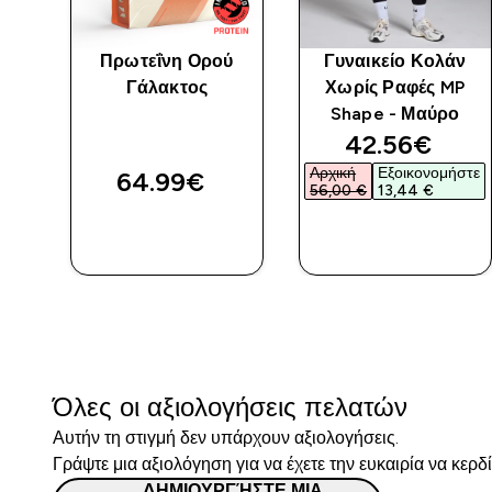
 MP
Πρωτεΐνη Ορού
Γυναικείο Κολάν
ς -
Γάλακτος
Χωρίς Ραφές MP
Shape - Μαύρο
discounted 
42.56€‎
Αρχική
Εξοικονομήστε
64.99€‎
56,00 €‎
13,44 €‎
ΓΡΉΓΟΡΗ
ΓΡΉΓΟΡΗ
ΜΑΤΙΆ
ΜΑΤΙΆ
Όλες οι αξιολογήσεις πελατών
Αυτήν τη στιγμή δεν υπάρχουν αξιολογήσεις.
Γράψτε μια αξιολόγηση για να έχετε την ευκαιρία να κερδ
ΔΗΜΙΟΥΡΓΉΣΤΕ ΜΙΑ