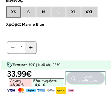
Μέγεθος:
XS
S
M
L
XL
XXL
Χρώμα: Marine Blue
Έκπτωση 30% |
Κωδικός: BS30
discounted price
33.99€‎
Εκτός
αποθέματος
Αρχική
Εξοικονομήστε
48,00 €‎
14,01 €‎