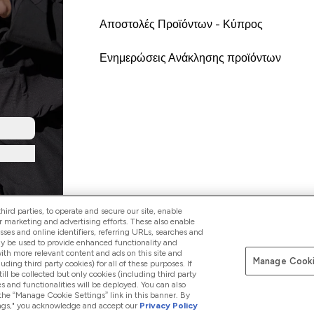
Αποστολές Προϊόντων - Κύπρος
Ενημερώσεις Ανάκλησης προϊόντων
ird parties, to operate and secure our site, enable
r marketing and advertising efforts. These also enable
esses and online identifiers, referring URLs, searches and
ay be used to provide enhanced functionality and
th more relevant content and ads on this site and
Manage Cooki
Pay with
luding third party cookies) for all of these purposes. If
ll be collected but only cookies (including third party
s and functionalities will be deployed. You can also
 the “Manage Cookie Settings” link in this banner. By
ttings," you acknowledge and accept our
Privacy Policy