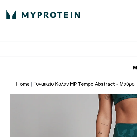
Πρωτεΐνη
Διατροφή
Α
Enter Πρωτεΐνη 
Ente
⌄
⌄
Προσφορές για 
Μ
Home
Γυναικείο Κολάν MP Tempo Abstract - Μαύρο