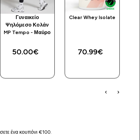
Γυναικείο
Clear Whey Isolate
Γ
Ψηλόμεσο Κολάν
Π
MP Tempo - Μαύρο
price
50.00€‎
70.99€‎
ΓΡΉΓΟΡΗ
ΓΡΉΓΟΡΗ
ΜΑΤΙΆ
ΜΑΤΙΆ
ίσετε ένα κουπόνι €100.