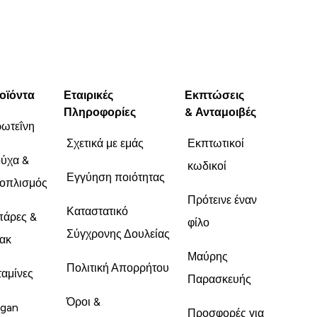
οϊόντα
Εταιρικές
Εκπτώσεις
Πληροφορίες
& Ανταμοιβές
ωτεΐνη
Σχετικά με εμάς
Εκπτωτικοί
ύχα &
κωδικοί
Εγγύηση ποιότητας
οπλισμός
Πρότεινε έναν
Καταστατικό
άρες &
φίλο
Σύγχρονης Δουλείας
ακ
Μαύρης
Πολιτική Απορρήτου
ταμίνες
Παρασκευής
Όροι &
gan
Προσφορές για