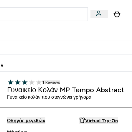
Vegan
Αθλητική Απόδοση
 Μπάρες, Τρόφιμα & Ροφήματα submenu
Enter Vegan submenu
Enter Αθλητική Απόδοση submenu
⌄
⌄
ίως
Κερδίστε 15€
GR
1 customer reviews
1 Reviews
3 out of 5 stars
Γυναικείο Κολάν MP Tempo Abstract
Γυναικείο κολάν που στεγνώνει γρήγορα
Οδηγός μεγεθών
Virtual Try-On