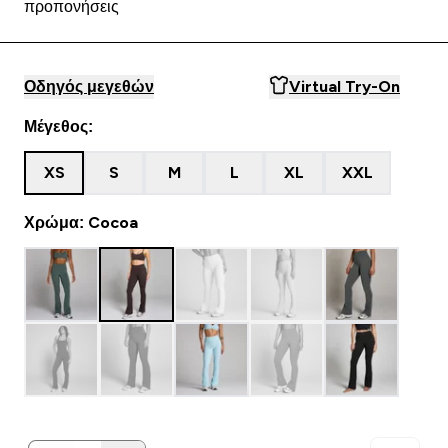
προπονήσεις
Οδηγός μεγεθών
Virtual Try-On
Μέγεθος:
XS
S
M
L
XL
XXL
Χρώμα: Cocoa