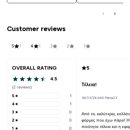
Customer reviews
5
1
4
1
3
2
1
OVERALL RATING
5
4.5
4.5 out of 5 stars
Τέλεια!
(2 reviews)
5
★
1
16/03/26 από Maria23
5 stars rating 1 reviews
4
★
1
4 stars rating 1 reviews
3
★
0
Από τις καλύτερες κολλάν
3 stars rating 0 reviews
2
★
0
φόρμες που έχω πάρει! Η
2 stars rating 0 reviews
ποιότητα τέλεια και η εφ
1
★
0