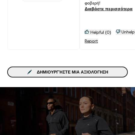
1 stars rating 0 reviews
φοβερή!
Διαβάστε περισσότερα
Unhelp
Helpful (0)
Report
ΔΗΜΙΟΥΡΓΉΣΤΕ ΜΙΑ ΑΞΙΟΛΌΓΗΣΗ