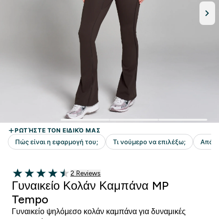
2 customer reviews
2 Reviews
4.5 out of 5 stars
Γυναικείο Κολάν Καμπάνα MP
Tempo
Γυναικείο ψηλόμεσο κολάν καμπάνα για δυναμικές