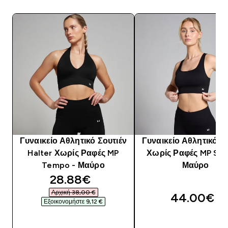
Γυναικείο Αθλητικό Σουτιέν
Γυναικείο Αθλητικό Σ
Halter Χωρίς Ραφές MP
Χωρίς Ραφές MP Sha
Tempo - Μαύρο
Μαύρο
discounted price
28.88€‎
Αρχική 38,00 €‎
44.00€‎
Εξοικονομήστε 9,12 €‎
ΓΡΉΓΟΡΗ ΜΑΤΙΆ
ΓΡΉΓΟΡΗ ΜΑΤΙ