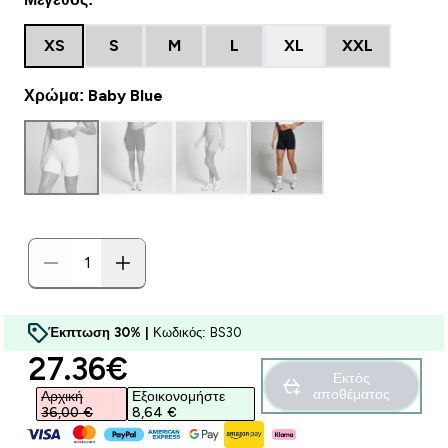
XS
S
M
L
XL
XXL
Χρώμα: Baby Blue
Έκπτωση 30% |
Κωδικός: BS30
discounted price
27.36€‎
Εκτός
αποθέματος
Αρχική
Εξοικονομήστε
36,00 €‎
8,64 €‎