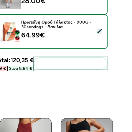
28.00€‎
Πρωτεΐνη Ορού Γάλακτος - 900G -
30servings - Βανίλια
elect this product - Πρωτεΐνη Ορού Γάλακτος - 900G - 30servi
64.99€‎
tal:
120,35 €‎
Add these to your routine
9 €‎
Save 8,64 €‎