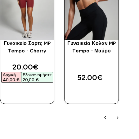
Γυναικείο Σορτς MP
Γυναικείο Κολάν MP
Tempo - Cherry
Tempo - Μαύρο
discounted price
20.00€‎
Αρχική
Εξοικονομήστε
52.00€‎
40,00 €‎
20,00 €‎
ΓΡΉΓΟΡΗ
ΓΡΉΓΟΡΗ
ΜΑΤΙΆ
ΜΑΤΙΆ