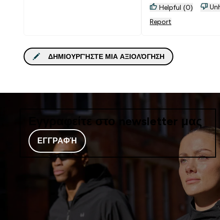
Unh
Helpful (0)
Report
ΔΗΜΙΟΥΡΓΉΣΤΕ ΜΙΑ ΑΞΙΟΛΌΓΗΣΗ
Εγγραφείτε στο newsletter μας
ΕΓΓΡΑΦΉ