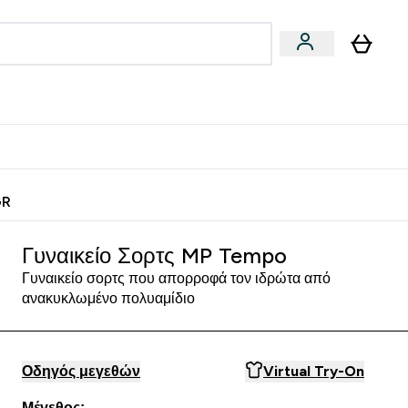
Vegan
Αθλητική Απόδοση
 Μπάρες, Τρόφιμα & Ροφήματα submenu
Enter Vegan submenu
Enter Αθλητική Απόδοση submenu
⌄
⌄
ίως
Κερδίστε 15€
GR
Γυναικείο Σορτς MP Tempo
Γυναικείο σορτς που απορροφά τον ιδρώτα από
ανακυκλωμένο πολυαμίδιο
Οδηγός μεγεθών
Virtual Try-On
Μέγεθος: