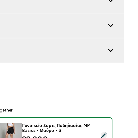
gether
Γυναικείο Σορτς Ποδηλασίας MP
Basics - Μαύρο - S
elect this product - Γυναικείο Σορτς Ποδηλασίας MP Basics - 