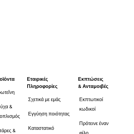
οϊόντα
Εταιρικές
Εκπτώσεις
Πληροφορίες
& Ανταμοιβές
ωτεΐνη
Σχετικά με εμάς
Εκπτωτικοί
ύχα &
κωδικοί
Εγγύηση ποιότητας
οπλισμός
Πρότεινε έναν
Καταστατικό
άρες &
φίλο