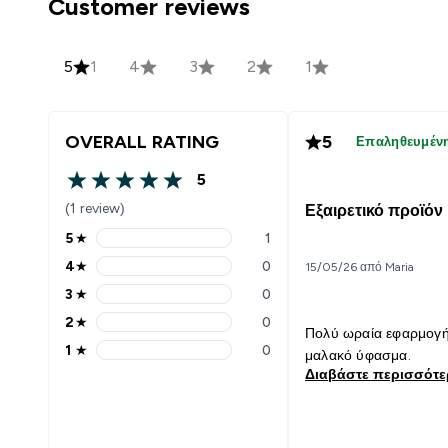
Customer reviews
5
1
4
3
2
1
OVERALL RATING
5
Επαληθευμέν
5
5 out of 5 stars
(1 review)
Εξαιρετικό προϊόν
5
★
1
5 stars rating 1 reviews
4
★
0
15/05/26 από Maria
4 stars rating 0 reviews
3
★
0
3 stars rating 0 reviews
2
★
0
2 stars rating 0 reviews
Πολύ ωραία εφαρμογή
1
★
0
μαλακό ύφασμα.
1 stars rating 0 reviews
Διαβάστε περισσότ