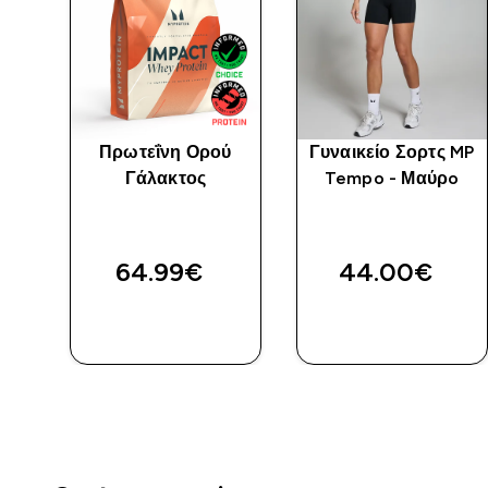
ς
Πρωτεΐνη Ορού
Γυναικείο Σορτς MP
P
Γάλακτος
Tempo - Μαύρo
ο
64.99€‎
44.00€‎
ΓΡΉΓΟΡΗ
ΓΡΉΓΟΡΗ
ΜΑΤΙΆ
ΜΑΤΙΆ