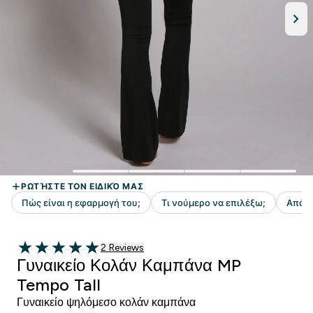
2 customer reviews
2 Reviews
5 out of 5 stars
Γυναικείο Κολάν Καμπάνα MP
Tempo Tall
Γυναικείο ψηλόμεσο κολάν καμπάνα