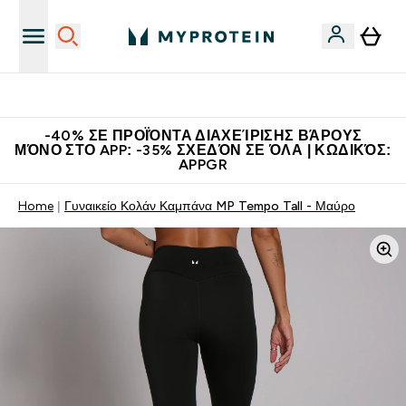
Η Νο.1 Online Εταιρεία Αθλητικής Διατροφής Παγκοσμίως
-40% ΣΕ ΠΡΟΪΌΝΤΑ ΔΙΑΧΕΊΡΙΣΗΣ ΒΆΡΟΥΣ
ΜΌΝΟ ΣΤΟ APP: -35% ΣΧΕΔΌΝ ΣΕ ΌΛΑ | ΚΩΔΙΚΌΣ:
APPGR
Home
Γυναικείο Κολάν Καμπάνα MP Tempo Tall - Μαύρο