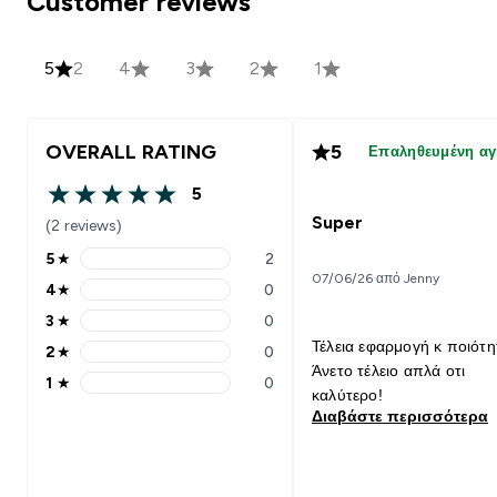
Customer reviews
5
2
4
3
2
1
OVERALL RATING
5
Επαληθευμένη α
5
5 out of 5 stars
Super
(2 reviews)
5
★
2
5 stars rating 2 reviews
07/06/26 από Jenny
4
★
0
4 stars rating 0 reviews
3
★
0
3 stars rating 0 reviews
Τέλεια εφαρμογή κ ποιότητ
2
★
0
2 stars rating 0 reviews
Άνετο τέλειο απλά οτι
1
★
0
1 stars rating 0 reviews
καλύτερο!
Διαβάστε περισσότερα