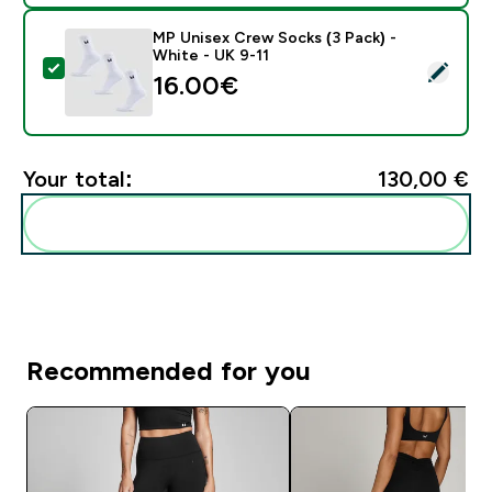
MP Unisex Crew Socks (3 Pack) -
White - UK 9-11
Select this product - MP Unisex Crew Socks (3 Pack) 
16.00€‎
Your total:
130,00 €‎
Add these to your routine
Recommended for you