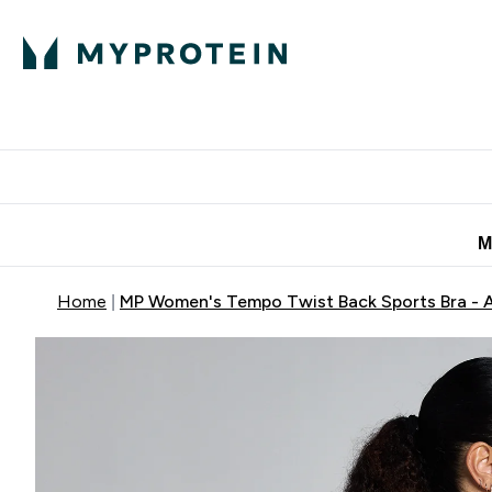
Πρωτεΐνη
Διατροφή
Α
Enter Πρωτεΐνη 
Ente
⌄
⌄
Προσφορές για 
Μ
Home
MP Women's Tempo Twist Back Sports Bra - 