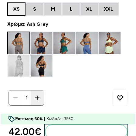
XS
S
M
L
XL
XXL
Χρώμα: Ash Grey
Έκπτωση 30% |
Κωδικός: BS30
42.00€‎
Προσθήκη στο καλάθι