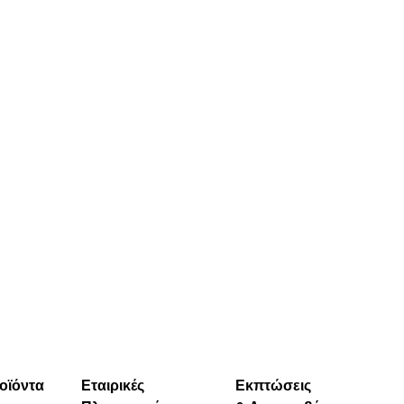
46.00€‎
40.00€‎
ΓΡΉΓΟΡΗ
ΓΡΉΓΟΡΗ
ΜΑΤΙΆ
ΜΑΤΙΆ
οϊόντα
Εταιρικές
Εκπτώσεις