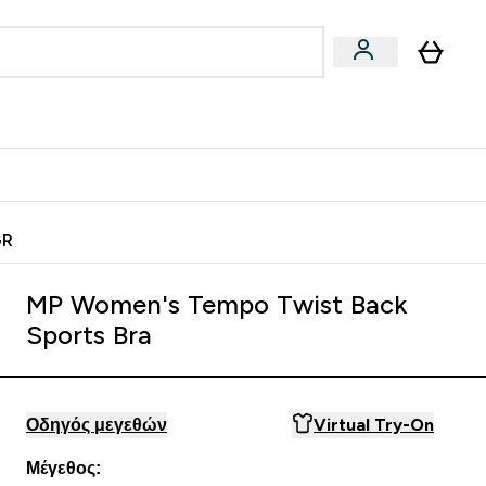
Vegan
Αθλητική Απόδοση
 Μπάρες, Τρόφιμα & Ροφήματα submenu
Enter Vegan submenu
Enter Αθλητική Απόδοση submenu
⌄
⌄
ίως
Κερδίστε 15€
GR
MP Women's Tempo Twist Back
Sports Bra
Οδηγός μεγεθών
Virtual Try-On
Μέγεθος: