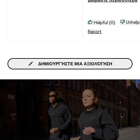
δεν εξυπηρετεί και πολύ
Unhelp
Helpful (0)
Report
ΔΗΜΙΟΥΡΓΉΣΤΕ ΜΙΑ ΑΞΙΟΛΌΓΗΣΗ