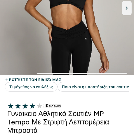
1 customer reviews
1 Reviews
4 out of 5 stars
Γυναικείο Αθλητικό Σουτιέν MP
Tempo Με Στριφτή Λεπτομέρεια
Μπροστά