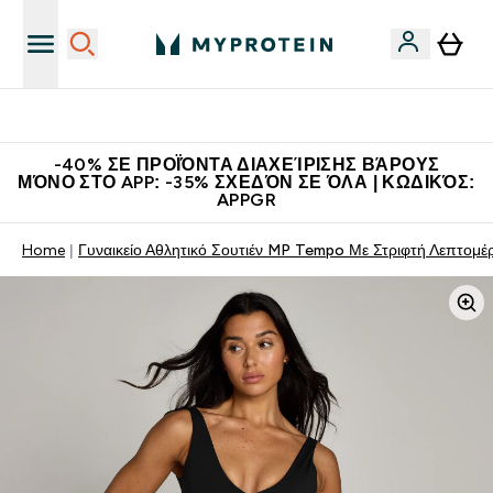
Η Νο.1 Online Εταιρεία Αθλητικής Διατροφής Παγκοσμίως
-40% ΣΕ ΠΡΟΪΌΝΤΑ ΔΙΑΧΕΊΡΙΣΗΣ ΒΆΡΟΥΣ
ΜΌΝΟ ΣΤΟ APP: -35% ΣΧΕΔΌΝ ΣΕ ΌΛΑ | ΚΩΔΙΚΌΣ:
APPGR
Home
Γυναικείο Αθλητικό Σουτιέν MP Tempo Με Στριφτή Λεπτομ