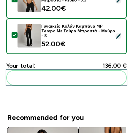
42.00€‎
Γυναικείο Κολάν Καμπάνα MP
Tempo Με Σούρα Μπροστά - Μαύρο
Select this product - Γυναικείο Κολάν Καμπάνα MP 
- S
52.00€‎
Your total:
136,00 €‎
Add these to your routine
Recommended for you