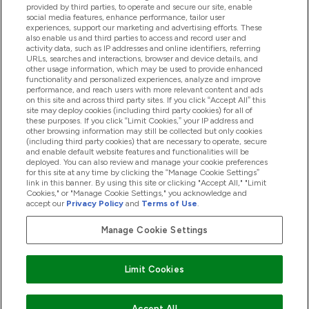
provided by third parties, to operate and secure our site, enable
Βοήθεια & Πληροφορίες
social media features, enhance performance, tailor user
experiences, support our marketing and advertising efforts. These
also enable us and third parties to access and record user and
activity data, such as IP addresses and online identifiers, referring
Προϊόντα
URLs, searches and interactions, browser and device details, and
other usage information, which may be used to provide enhanced
functionality and personalized experiences, analyze and improve
performance, and reach users with more relevant content and ads
on this site and across third party sites. If you click “Accept All” this
Εταιρικές Πληροφορίες
site may deploy cookies (including third party cookies) for all of
these purposes. If you click “Limit Cookies,” your IP address and
other browsing information may still be collected but only cookies
(including third party cookies) that are necessary to operate, secure
Εκπτώσεις & Ανταμοιβές
and enable default website features and functionalities will be
deployed. You can also review and manage your cookie preferences
for this site at any time by clicking the “Manage Cookie Settings”
link in this banner. By using this site or clicking "Accept All," "Limit
Cookies," or "Manage Cookie Settings," you acknowledge and
2026 The Hut.com Ltd
accept our
Privacy Policy
and
Terms of Use
.
Manage Cookie Settings
Pay with
Limit Cookies
Accept All