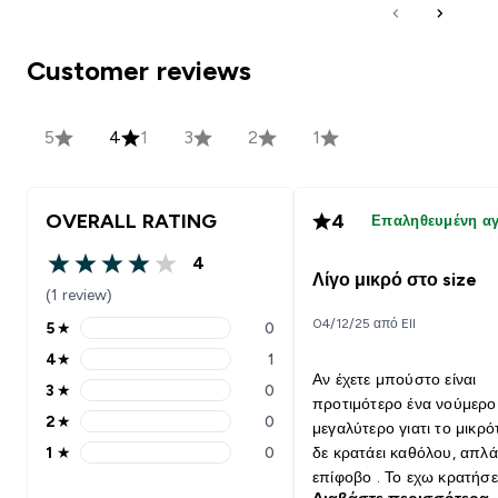
Customer reviews
5
4
1
3
2
1
OVERALL RATING
4
Επαληθευμένη α
4
4 out of 5 stars
Λίγο μικρό στο size
(1 review)
04/12/25 από Ell
5
★
0
5 stars rating 0 reviews
4
★
1
4 stars rating 1 reviews
Αν έχετε μπούστο είναι
3
★
0
3 stars rating 0 reviews
προτιμότερο ένα νούμερο
2
★
0
μεγαλύτερο γιατι το μικρό
2 stars rating 0 reviews
1
★
0
δε κρατάει καθόλου, απλά 
1 stars rating 0 reviews
επίφοβο . Το εχω κρατήσε
Διαβάστε περισσότερα