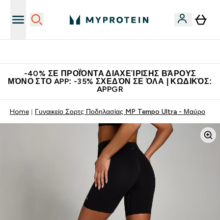
Η Νο.1 Online Εταιρεία Αθλητικής Διατροφής Παγκοσμίως
-40% ΣΕ ΠΡΟΪΌΝΤΑ ΔΙΑΧΕΊΡΙΣΗΣ ΒΆΡΟΥΣ
ΜΌΝΟ ΣΤΟ APP: -35% ΣΧΕΔΌΝ ΣΕ ΌΛΑ | ΚΩΔΙΚΌΣ:
APPGR
Home
Γυναικείο Σορτς Ποδηλασίας MP Tempo Ultra - Μαύρο