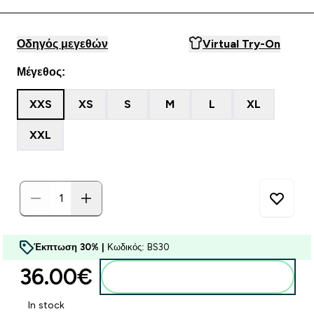
Οδηγός μεγεθών
Virtual Try-On
Μέγεθος:
XXS
XS
S
M
L
XL
XXL
Έκπτωση 30% |
Κωδικός: BS30
36.00€‎
Προσθήκη στο καλάθι
In stock