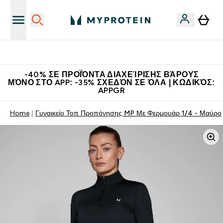
Η Νο.1 Online Εταιρεία Αθλητικής Διατροφής Παγκοσμίως
-40% ΣΕ ΠΡΟΪΌΝΤΑ ΔΙΑΧΕΊΡΙΣΗΣ ΒΆΡΟΥΣ
ΜΌΝΟ ΣΤΟ APP: -35% ΣΧΕΔΌΝ ΣΕ ΌΛΑ | ΚΩΔΙΚΌΣ:
APPGR
Home
Γυναικείο Τοπ Προπόνησης MP Με Φερμουάρ 1/4 - Μαύρο