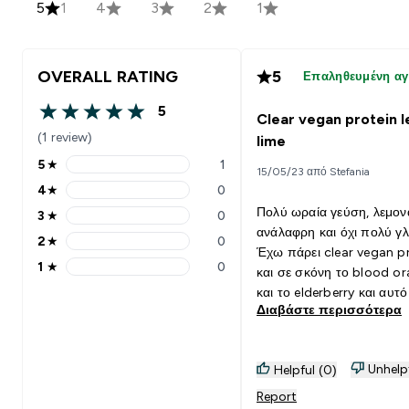
5
1
4
3
2
1
OVERALL RATING
5
Επαληθευμένη α
5
Clear vegan protein 
5 out of 5 stars
(1 review)
lime
5
★
1
15/05/23 από Stefania
5 stars rating 1 reviews
4
★
0
4 stars rating 0 reviews
Πολύ ωραία γεύση, λεμον
3
★
0
3 stars rating 0 reviews
ανάλαφρη και όχι πολύ γλ
2
★
0
2 stars rating 0 reviews
Έχω πάρει clear vegan p
1
★
0
και σε σκόνη το blood o
1 stars rating 0 reviews
και το elderberry και αυτό 
Διαβάστε περισσότερα
πολύ πιο ωραίο γευστικά.
Unhelp
Helpful (0)
Report