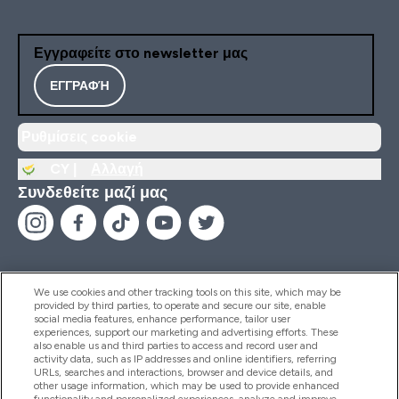
Εγγραφείτε στο newsletter μας
ΕΓΓΡΑΦΉ
Ρυθμίσεις cookie
CY |
Αλλαγή
Συνδεθείτε μαζί μας
We use cookies and other tracking tools on this site, which may be
provided by third parties, to operate and secure our site, enable
Βοήθεια & Πληροφορίες
social media features, enhance performance, tailor user
experiences, support our marketing and advertising efforts. These
also enable us and third parties to access and record user and
activity data, such as IP addresses and online identifiers, referring
Προϊόντα
URLs, searches and interactions, browser and device details, and
other usage information, which may be used to provide enhanced