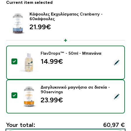
Current item selected
Κάψουλες Εκχυλίσματος Cranberry -
60κάψουλες
21.99€‎
FlavDrops™ - 50ml - Μπανάνα
14.99€‎
Select this product - FlavDrops™ - 50ml - Μπανάνα
Δισγλυκινικό μαγνήσιο σε δισκία -
90servings
Select this product - Δισγλυκινικό μαγνήσιο σε δισκία
23.99€‎
Your total:
60,97 €‎