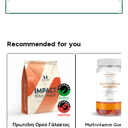
Add these to your routine
Recommended for you
Πρωτεΐνη Ορού Γάλακτος
Multivitamin Gumm