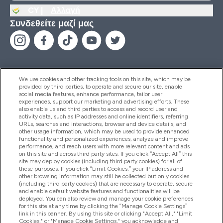
CY |
Αλλαγή
Συνδεθείτε μαζί μας
We use cookies and other tracking tools on this site, which may be
provided by third parties, to operate and secure our site, enable
Βοήθεια & Πληροφορίες
social media features, enhance performance, tailor user
experiences, support our marketing and advertising efforts. These
also enable us and third parties to access and record user and
activity data, such as IP addresses and online identifiers, referring
Προϊόντα
URLs, searches and interactions, browser and device details, and
other usage information, which may be used to provide enhanced
functionality and personalized experiences, analyze and improve
performance, and reach users with more relevant content and ads
on this site and across third party sites. If you click “Accept All” this
Εταιρικές Πληροφορίες
site may deploy cookies (including third party cookies) for all of
these purposes. If you click “Limit Cookies,” your IP address and
other browsing information may still be collected but only cookies
(including third party cookies) that are necessary to operate, secure
Εκπτώσεις & Ανταμοιβές
and enable default website features and functionalities will be
deployed. You can also review and manage your cookie preferences
for this site at any time by clicking the “Manage Cookie Settings”
link in this banner. By using this site or clicking "Accept All," "Limit
Cookies," or "Manage Cookie Settings," you acknowledge and