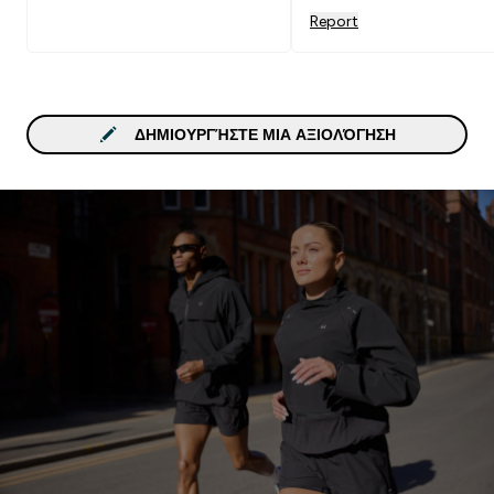
οικονομικά δε συμφέρει. 
Report
τα έπαιρνα ξανά.
ΔΗΜΙΟΥΡΓΉΣΤΕ ΜΙΑ ΑΞΙΟΛΌΓΗΣΗ