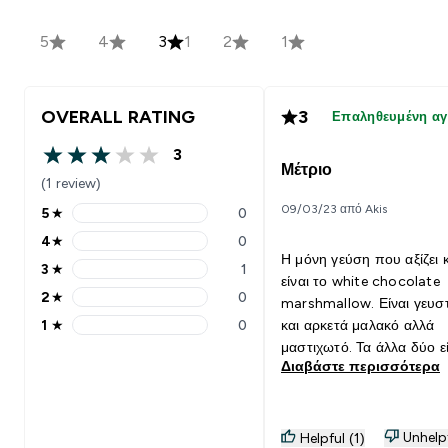
5
4
3
1
2
1
OVERALL RATING
3
Επαληθευμένη α
3
3 out of 5 stars
Μέτριο
(1 review)
09/03/23 από Akis
5
★
0
5 stars rating 0 reviews
4
★
0
4 stars rating 0 reviews
Η μόνη γεύση που αξίζει
3
★
1
3 stars rating 1 reviews
είναι το white chocolate
2
★
0
marshmallow. Είναι γευσ
2 stars rating 0 reviews
1
★
0
και αρκετά μαλακό αλλά
1 stars rating 0 reviews
μαστιχωτό. Τα άλλα δύο εί
Διαβάστε περισσότερα
αρκετά αδιάφορα. Μείον ό
έχουν αρκετή πρωτεϊνη γι
αντικαταστήσουν σνακ-γε
Οπότε πρέπει να φας δύ
Unhelp
Helpful (1)