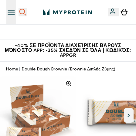
Η Νο.1 Online Εταιρεία Αθλητικής Διατροφής Παγκοσμίως
-40% ΣΕ ΠΡΟΪΌΝΤΑ ΔΙΑΧΕΊΡΙΣΗΣ ΒΆΡΟΥΣ
ΜΌΝΟ ΣΤΟ APP: -35% ΣΧΕΔΌΝ ΣΕ ΌΛΑ | ΚΩΔΙΚΌΣ:
APPGR
Home
Double Dough Brownie (Brownie Διπλής Ζύμης)