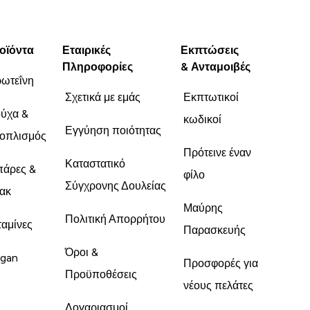
οϊόντα
Εταιρικές
Εκπτώσεις
Πληροφορίες
& Ανταμοιβές
ωτεΐνη
Σχετικά με εμάς
Εκπτωτικοί
ύχα &
κωδικοί
Εγγύηση ποιότητας
οπλισμός
Πρότεινε έναν
Καταστατικό
άρες &
φίλο
Σύγχρονης Δουλείας
ακ
Μαύρης
Πολιτική Απορρήτου
ταμίνες
Παρασκευής
Όροι &
gan
Προσφορές για
Προϋποθέσεις
νέους πελάτες
Λογαριασμοί