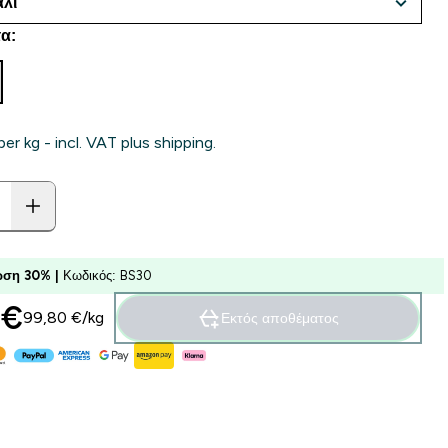
α:
per kg - incl. VAT plus shipping.
ση 30% |
Κωδικός: BS30
€‎
99,80 €‎/kg
Εκτός αποθέματος