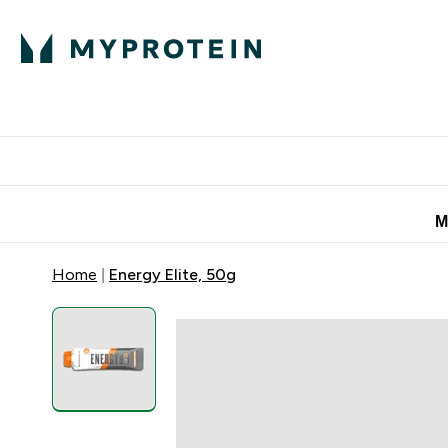
Πρωτεΐνη
Διατροφή
Α
Enter Πρωτεΐνη 
Ente
⌄
⌄
Προσφορές για 
Μ
Home
Energy Elite, 50g