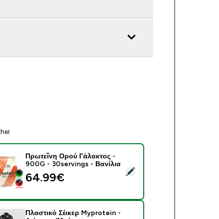
ther
Πρωτεΐνη Ορού Γάλακτος -
900G - 30servings - Βανίλια
ect this product - Πρωτεΐνη Ορού Γάλακτος - 900G - 30serving
64.99€‎
Πλαστικό Σέικερ Myprotein -