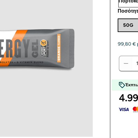
Ποσότητ
50G
99,80 €‎ 
Έκπτω
4.99