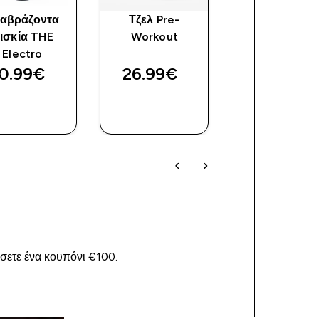
αβράζοντα
Τζελ Pre-
FlavDrops
ισκία THE
Workout
Electro
0.99€‎
26.99€‎
14.99€‎
ΓΡΉΓΟΡΗ
ΓΡΉΓΟΡΗ
ΓΡΉΓΟΡ
ΜΑΤΙΆ
ΜΑΤΙΆ
ΜΑΤΙΆ
ίσετε ένα κουπόνι €100.