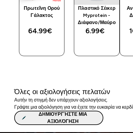
el
Πρωτεΐνη Ορού
Πλαστικό Σέικερ
Αν
Γάλακτος
Myprotein -
Δ
Διάφανο/Μαύρο
64.99€‎
6.99€‎
1
Η
ΓΡΉΓΟΡΗ
ΓΡΉΓΟΡΗ
ΜΑΤΙΆ
ΜΑΤΙΆ
Όλες οι αξιολογήσεις πελατών
Αυτήν τη στιγμή δεν υπάρχουν αξιολογήσεις.
Γράψτε μια αξιολόγηση για να έχετε την ευκαιρία να κερδ
ΔΗΜΙΟΥΡΓΉΣΤΕ ΜΙΑ
ΑΞΙΟΛΌΓΗΣΗ