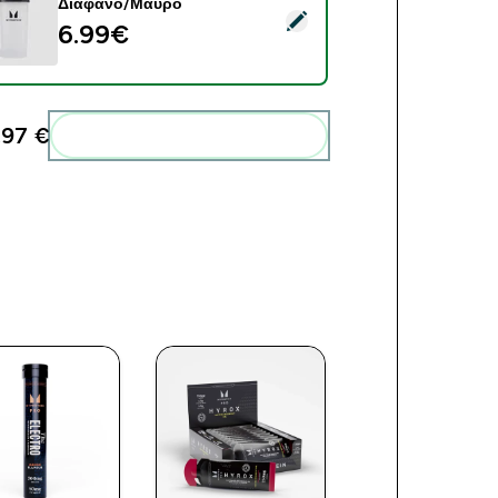
Διάφανο/Μαύρο
ect this product - Πλαστικό Σέικερ Myprotein - Διάφανο/Μαύρο
6.99€‎
97 €‎
Add these to your routine