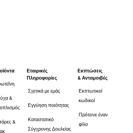
οϊόντα
Εταιρικές
Εκπτώσεις
Πληροφορίες
& Ανταμοιβές
ωτεΐνη
Σχετικά με εμάς
Εκπτωτικοί
ύχα &
κωδικοί
Εγγύηση ποιότητας
οπλισμός
Πρότεινε έναν
Καταστατικό
άρες &
φίλο
Σύγχρονης Δουλείας
ακ