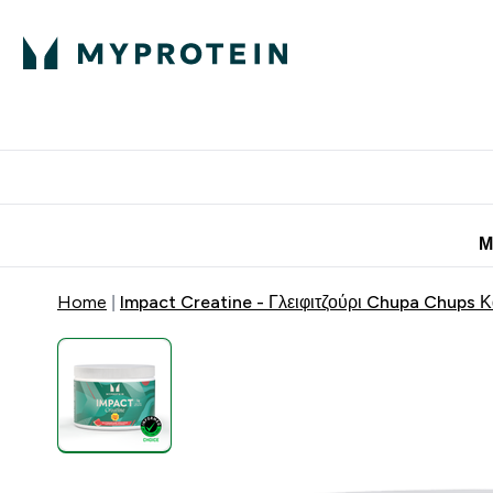
Πρωτεΐνη
Διατροφή
Α
Enter Πρωτεΐνη 
Ente
⌄
⌄
Προσφορές για 
Μ
Home
Impact Creatine - Γλειφιτζούρι Chupa Chups 