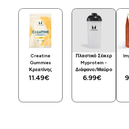
ού
Creatine
Πλαστικό Σέικερ
Im
Gummies
Myprotein -
Κρεατίνης
Διάφανο/Μαύρο
11.49€‎
6.99€‎
9
Η
ΓΡΉΓΟΡΗ
ΓΡΉΓΟΡΗ
ΜΑΤΙΆ
ΜΑΤΙΆ