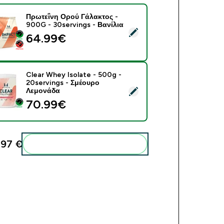
Πρωτεΐνη Ορού Γάλακτος -
900G - 30servings - Βανίλια
ect this product - Πρωτεΐνη Ορού Γάλακτος - 900G - 30serving
64.99€‎
Clear Whey Isolate - 500g -
20servings - Σμέουρο
ect this product - Clear Whey Isolate - 500g - 20servings - Σ
Λεμονάδα
70.99€‎
97 €‎
Add these to your routine