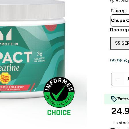
Η πλήρης
Γεύση:
Ποσότητα
55 SE
99,96 €‎ 
Έκπτω
24.9
In stoc