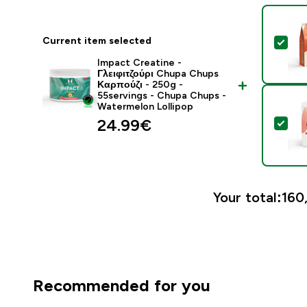
Current item selected
Sel
Impact Creatine -
Γλειφιτζούρι Chupa Chups
Καρπούζι - 250g -
55servings - Chupa Chups -
Watermelon Lollipop
24.99€‎
Sel
Your total:
160,
Recommended for you