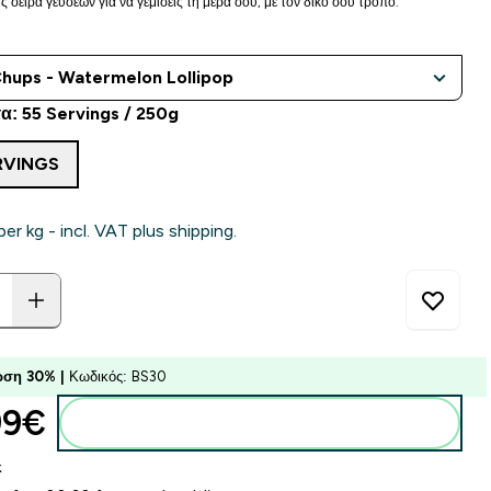
 σειρά γεύσεων για να γεμίσεις τη μέρα σου, με τον δικό σου τρόπο.
: 55 Servings / 250g
RVINGS
per kg - incl. VAT plus shipping.
ση 30% |
Κωδικός: BS30
9€‎
Προσθήκη στο καλάθι
k