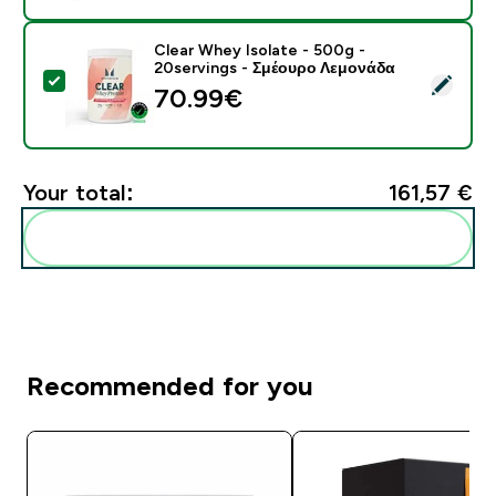
Clear Whey Isolate - 500g -
20servings - Σμέουρο Λεμονάδα
Select this product - Clear Whey Isolate - 500g - 20
70.99€‎
Your total:
161,57 €‎
Add these to your routine
Recommended for you