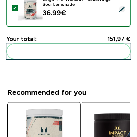
Sour Lemonade
Select this product - Origin Pre-Workout - 30serving
36.99€‎
Your total:
151,97 €‎
Add these to your routine
Recommended for you