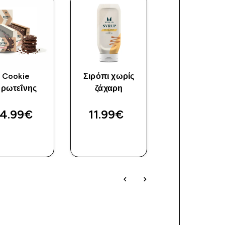
Cookie
Σιρόπι χωρίς
FlavDrops
ρωτεΐνης
ζάχαρη
4.99€‎
11.99€‎
14.99€‎
ΓΡΉΓΟΡΗ
ΓΡΉΓΟΡΗ
ΓΡΉΓΟΡ
ΜΑΤΙΆ
ΜΑΤΙΆ
ΜΑΤΙΆ