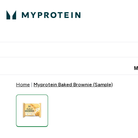
Πρωτεΐνη
Διατροφή
Α
Enter Πρωτεΐνη 
Ente
⌄
⌄
Προσφορές για 
Μ
Home
Myprotein Baked Brownie (Sample)