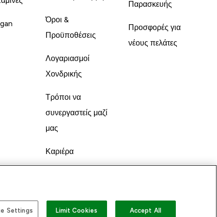
ταμίνες
Παρασκευής
Όροι &
gan
Προσφορές για
Προϋποθέσεις
νέους πελάτες
Λογαριασμοί
Χονδρικής
Τρόποι να
συνεργαστείς μαζί
μας
Καριέρα
e Settings
Limit Cookies
Accept All