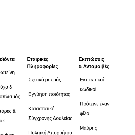
οϊόντα
Εταιρικές
Εκπτώσεις
Πληροφορίες
& Ανταμοιβές
ωτεΐνη
Σχετικά με εμάς
Εκπτωτικοί
ύχα &
κωδικοί
Εγγύηση ποιότητας
οπλισμός
Πρότεινε έναν
Καταστατικό
άρες &
φίλο
Σύγχρονης Δουλείας
ακ
Μαύρης
Πολιτική Απορρήτου