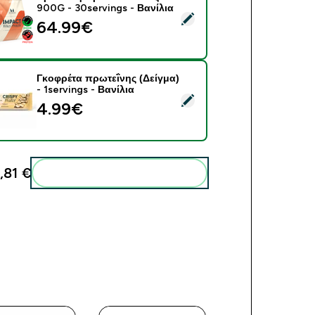
900G - 30servings - Βανίλια
ect this product - Πρωτεΐνη Ορού Γάλακτος - 900G - 30serving
64.99€‎
Γκοφρέτα πρωτεΐνης (Δείγμα)
- 1servings - Βανίλια
ct this product - Γκοφρέτα πρωτεΐνης (Δείγμα) - 1servings - Βα
4.99€‎
,81 €‎
Add these to your routine