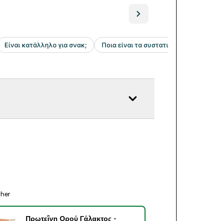
ther
Πρωτεΐνη Ορού Γάλακτος -