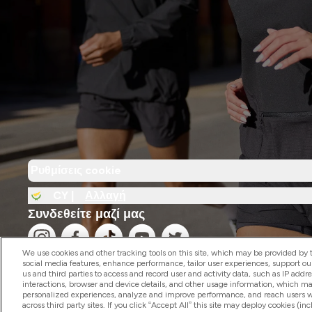
Ρυθμίσεις cookie
CY |
Αλλαγή
Συνδεθείτε μαζί μας
We use cookies and other tracking tools on this site, which may be provided by th
social media features, enhance performance, tailor user experiences, support ou
us and third parties to access and record user and activity data, such as IP addr
interactions, browser and device details, and other usage information, which m
personalized experiences, analyze and improve performance, and reach users wi
2026 The Hut.com Ltd
across third party sites. If you click “Accept All” this site may deploy cookies (inc