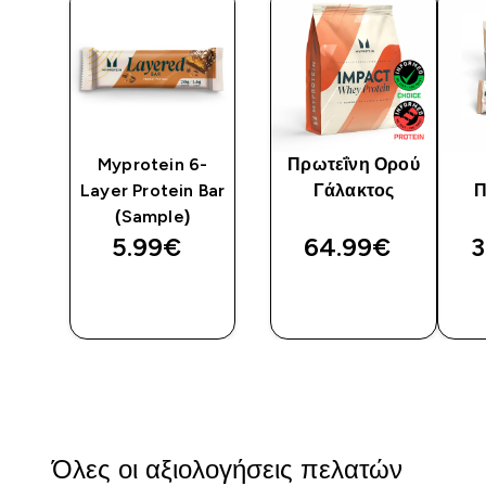
Myprotein 6-
Πρωτεΐνη Ορού
Layer Protein Bar
Γάλακτος
Π
(Sample)
5.99€‎
64.99€‎
3
Η
ΓΡΉΓΟΡΗ
ΓΡΉΓΟΡΗ
ΜΑΤΙΆ
ΜΑΤΙΆ
Όλες οι αξιολογήσεις πελατών