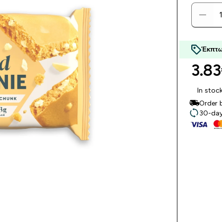
Έκπτω
3.83
In stoc
Order 
30-day