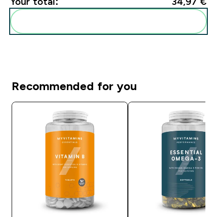
Your total:
34,97 €‎
Add these to your routine
Recommended for you