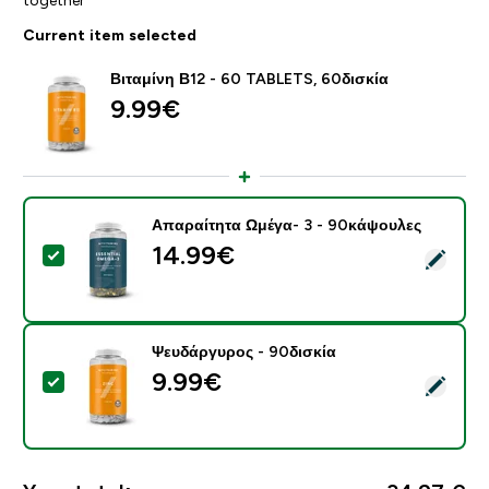
Current item selected
Βιταμίνη Β12 - 60 TABLETS, 60δισκία
9.99€‎
Απαραίτητα Ωμέγα- 3 - 90κάψουλες
14.99€‎
Select this product - Απαραίτητα Ωμέγα- 3 - 90κάψου
Ψευδάργυρος - 90δισκία
9.99€‎
Select this product - Ψευδάργυρος - 90δισκία