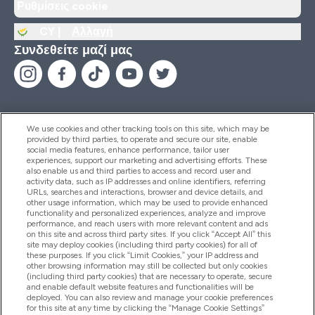
Ρυθμίσεις cookie
CY |
Αλλαγή
Συνδεθείτε μαζί μας
We use cookies and other tracking tools on this site, which may be
provided by third parties, to operate and secure our site, enable
Βοήθεια & Πληροφορίες
social media features, enhance performance, tailor user
experiences, support our marketing and advertising efforts. These
also enable us and third parties to access and record user and
activity data, such as IP addresses and online identifiers, referring
Προϊόντα
URLs, searches and interactions, browser and device details, and
other usage information, which may be used to provide enhanced
functionality and personalized experiences, analyze and improve
performance, and reach users with more relevant content and ads
on this site and across third party sites. If you click “Accept All” this
Εταιρικές Πληροφορίες
site may deploy cookies (including third party cookies) for all of
these purposes. If you click “Limit Cookies,” your IP address and
other browsing information may still be collected but only cookies
(including third party cookies) that are necessary to operate, secure
Εκπτώσεις & Ανταμοιβές
and enable default website features and functionalities will be
deployed. You can also review and manage your cookie preferences
for this site at any time by clicking the “Manage Cookie Settings”