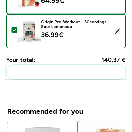
64.99€‎
Origin Pre-Workout - 30servings -
Sour Lemonade
Select this product - Origin Pre-Workout - 30serving
36.99€‎
Your total:
140,37 €‎
Add these to your routine
Recommended for you