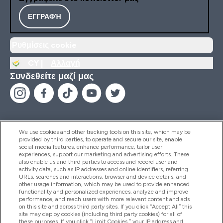
ΕΓΓΡΑΦΉ
Ρυθμίσεις cookie
CY |
Αλλαγή
Συνδεθείτε μαζί μας
We use cookies and other tracking tools on this site, which may be
provided by third parties, to operate and secure our site, enable
Βοήθεια & Πληροφορίες
social media features, enhance performance, tailor user
experiences, support our marketing and advertising efforts. These
also enable us and third parties to access and record user and
activity data, such as IP addresses and online identifiers, referring
Προϊόντα
URLs, searches and interactions, browser and device details, and
other usage information, which may be used to provide enhanced
functionality and personalized experiences, analyze and improve
performance, and reach users with more relevant content and ads
on this site and across third party sites. If you click “Accept All” this
Εταιρικές Πληροφορίες
site may deploy cookies (including third party cookies) for all of
these purposes. If you click “Limit Cookies,” your IP address and