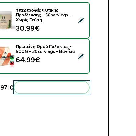
Υπερτροφές Φυτικής
Προέλευσης - 50servings -
ect this product - Υπερτροφές Φυτικής Προέλευσης - 50servin
Χωρίς Γεύση
30.99€‎
Πρωτεΐνη Ορού Γάλακτος -
900G - 30servings - Βανίλια
ect this product - Πρωτεΐνη Ορού Γάλακτος - 900G - 30serving
64.99€‎
,97 €‎
Add these to your routine