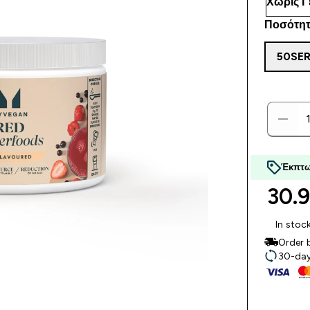
Ποσότητ
50SE
Έκπτω
30.9
In stoc
Order 
30-day