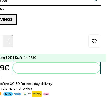
α:
RVINGS
ση 30% |
Κωδικός: BS30
9€‎
Προσθήκη στο καλάθι
k
before 00:30 for next day delivery
 returns on all orders