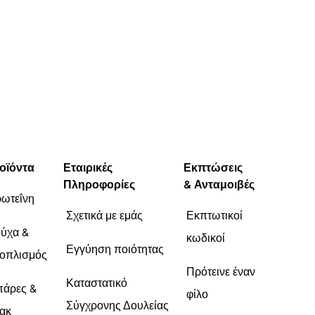
οϊόντα
Εταιρικές
Εκπτώσεις
Πληροφορίες
& Ανταμοιβές
ωτεΐνη
Σχετικά με εμάς
Εκπτωτικοί
ύχα &
κωδικοί
Εγγύηση ποιότητας
οπλισμός
Πρότεινε έναν
Καταστατικό
άρες &
φίλο
Σύγχρονης Δουλείας
ακ