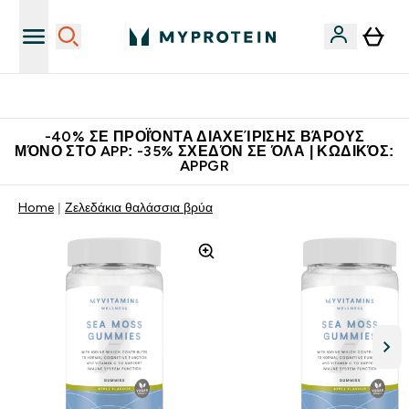
Η Νο.1 Online Εταιρεία Αθλητικής Διατροφής Παγκοσμίως
-40% ΣΕ ΠΡΟΪΌΝΤΑ ΔΙΑΧΕΊΡΙΣΗΣ ΒΆΡΟΥΣ
ΜΌΝΟ ΣΤΟ APP: -35% ΣΧΕΔΌΝ ΣΕ ΌΛΑ | ΚΩΔΙΚΌΣ:
APPGR
Home
Ζελεδάκια θαλάσσια βρύα