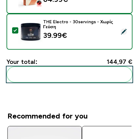
THE Electro - 30servings - Χωρίς
Γεύση
Select this product - THE Electro - 30servings - Χωρ
39.99€‎
Your total:
144,97 €‎
Add these to your routine
Recommended for you