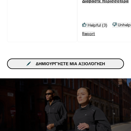
Διαβάστε περισσότερα
Unhelp
Helpful (3)
Report
ΔΗΜΙΟΥΡΓΉΣΤΕ ΜΙΑ ΑΞΙΟΛΌΓΗΣΗ