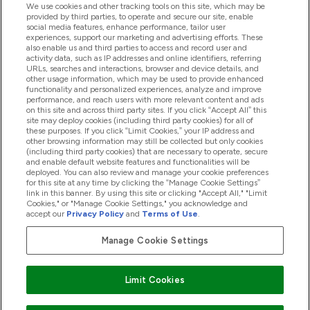
We use cookies and other tracking tools on this site, which may be
provided by third parties, to operate and secure our site, enable
Βοήθεια & Πληροφορίες
social media features, enhance performance, tailor user
experiences, support our marketing and advertising efforts. These
also enable us and third parties to access and record user and
activity data, such as IP addresses and online identifiers, referring
Προϊόντα
URLs, searches and interactions, browser and device details, and
other usage information, which may be used to provide enhanced
functionality and personalized experiences, analyze and improve
performance, and reach users with more relevant content and ads
on this site and across third party sites. If you click “Accept All” this
Εταιρικές Πληροφορίες
site may deploy cookies (including third party cookies) for all of
these purposes. If you click “Limit Cookies,” your IP address and
other browsing information may still be collected but only cookies
(including third party cookies) that are necessary to operate, secure
Εκπτώσεις & Ανταμοιβές
and enable default website features and functionalities will be
deployed. You can also review and manage your cookie preferences
for this site at any time by clicking the “Manage Cookie Settings”
link in this banner. By using this site or clicking "Accept All," "Limit
Cookies," or "Manage Cookie Settings," you acknowledge and
2026 The Hut.com Ltd
accept our
Privacy Policy
and
Terms of Use
.
Manage Cookie Settings
Pay with
Limit Cookies