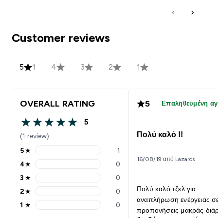
Customer reviews
5
1
4
3
2
1
OVERALL RATING
5
Επαληθευμένη α
5
5 out of 5 stars
Πολύ καλό !!
(1 review)
5
★
1
5 stars rating 1 reviews
16/08/19 από Lazaros
4
★
0
4 stars rating 0 reviews
3
★
0
3 stars rating 0 reviews
Πολύ καλό τζελ για
2
★
0
2 stars rating 0 reviews
αναπλήρωση ενέργειας σ
1
★
0
1 stars rating 0 reviews
προπονήσεις μακράς διάρ