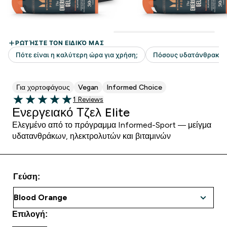
Για χορτοφάγους
Vegan
Informed Choice
1 customer reviews
1 Reviews
5 out of 5 stars
Ενεργειακό Τζελ Elite
Ελεγμένο από το πρόγραμμα Informed-Sport — μείγμα
υδατανθράκων, ηλεκτρολυτών και βιταμινών
Γεύση:
Επιλογή: