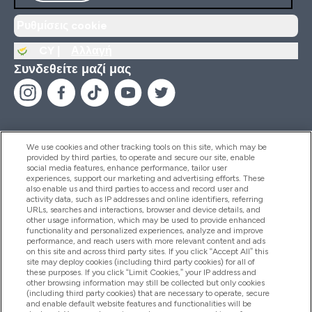
Ρυθμίσεις cookie
CY |
Αλλαγή
Συνδεθείτε μαζί μας
We use cookies and other tracking tools on this site, which may be
provided by third parties, to operate and secure our site, enable
Βοήθεια & Πληροφορίες
social media features, enhance performance, tailor user
experiences, support our marketing and advertising efforts. These
also enable us and third parties to access and record user and
activity data, such as IP addresses and online identifiers, referring
Προϊόντα
URLs, searches and interactions, browser and device details, and
other usage information, which may be used to provide enhanced
functionality and personalized experiences, analyze and improve
performance, and reach users with more relevant content and ads
on this site and across third party sites. If you click “Accept All” this
Εταιρικές Πληροφορίες
site may deploy cookies (including third party cookies) for all of
these purposes. If you click “Limit Cookies,” your IP address and
other browsing information may still be collected but only cookies
(including third party cookies) that are necessary to operate, secure
Εκπτώσεις & Ανταμοιβές
and enable default website features and functionalities will be