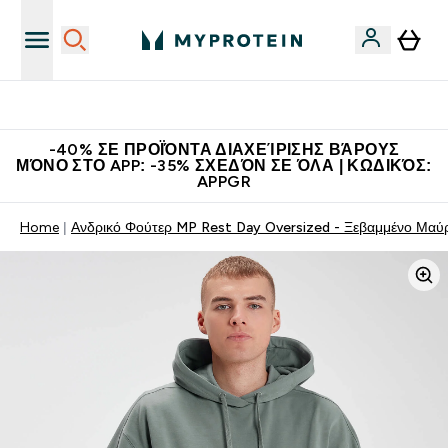
Κερδίστε 15€
-40% ΣΕ ΠΡΟΪΌΝΤΑ ΔΙΑΧΕΊΡΙΣΗΣ ΒΆΡΟΥΣ
ΜΌΝΟ ΣΤΟ APP: -35% ΣΧΕΔΌΝ ΣΕ ΌΛΑ | ΚΩΔΙΚΌΣ:
APPGR
Home
Ανδρικό Φούτερ MP Rest Day Oversized - Ξεβαμμένο Μαύ