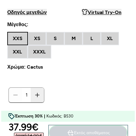
Οδηγός μεγεθών
Virtual Try-On
Μέγεθος:
XXS
XS
S
M
L
XL
XXL
XXXL
Χρώμα: Cactus
Έκπτωση 30% |
Κωδικός: BS30
discounted price
37.99€‎
Εκτός αποθέματος
Αρχική 54,00 €‎