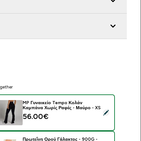
gether
MP Γυναικείο Tempo Κολάν
Καμπάνα Χωρίς Ραφές - Μαύρο - XS
elect this product - MP Γυναικείο Tempo Κολάν Καμπάνα Χωρ
56.00€‎
Πρωτεΐνη Ορού Γάλακτος - 900G -