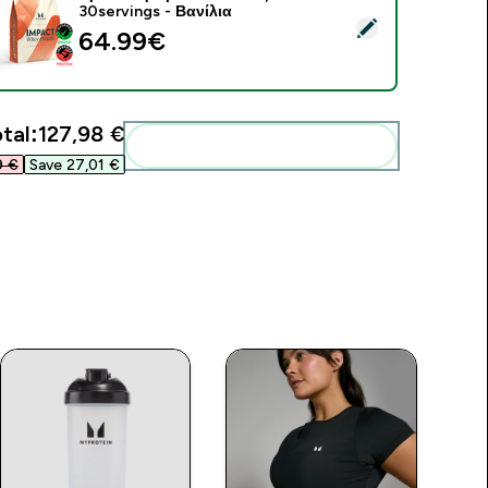
30servings - Βανίλια
elect this product - Πρωτεΐνη Ορού Γάλακτος - 900G - 30servi
64.99€‎
tal:
127,98 €‎
Add these to your routine
 €‎
Save 27,01 €‎