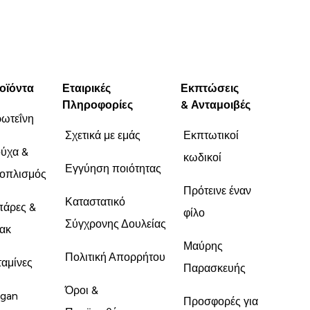
οϊόντα
Εταιρικές
Εκπτώσεις
Πληροφορίες
& Ανταμοιβές
ωτεΐνη
Σχετικά με εμάς
Εκπτωτικοί
ύχα &
κωδικοί
Εγγύηση ποιότητας
οπλισμός
Πρότεινε έναν
Καταστατικό
άρες &
φίλο
Σύγχρονης Δουλείας
ακ
Μαύρης
Πολιτική Απορρήτου
ταμίνες
Παρασκευής
Όροι &
gan
Προσφορές για