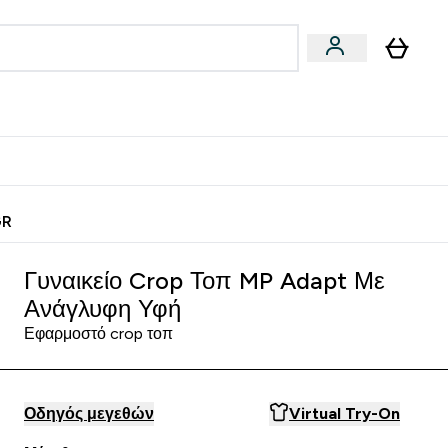
Vegan
Αθλητική Απόδοση
 Μπάρες, Τρόφιμα & Ροφήματα submenu
Enter Vegan submenu
Enter Αθλητική Απόδοση submenu
⌄
⌄
ίως
Κερδίστε 15€
GR
Γυναικείο Crop Τοπ MP Adapt Με
Ανάγλυφη Υφή
Εφαρμοστό crop τοπ
Οδηγός μεγεθών
Virtual Try-On