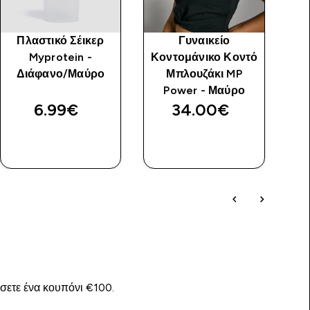
Πλαστικό Σέικερ
Γυναικείο
Myprotein -
Κοντομάνικο Κοντό
Διάφανο/Μαύρο
Μπλουζάκι MP
Power - Μαύρο
6.99€‎
34.00€‎
ΓΡΉΓΟΡΗ
ΓΡΉΓΟΡΗ
ΜΑΤΙΆ
ΜΑΤΙΆ
ίσετε ένα κουπόνι €100.