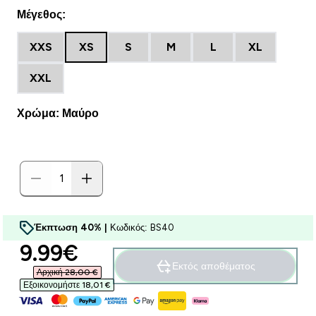
Μέγεθος:
XXS
XS
S
M
L
XL
XXL
Χρώμα: Μαύρο
Έκπτωση 40% |
Κωδικός: BS40
discounted price
9.99€‎
Εκτός αποθέματος
Αρχική 28,00 €‎
Εξοικονομήστε 18,01 €‎