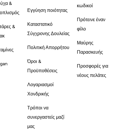
ύχα &
κωδικοί
Εγγύηση ποιότητας
οπλισμός
Πρότεινε έναν
Καταστατικό
άρες &
φίλο
Σύγχρονης Δουλείας
ακ
Μαύρης
Πολιτική Απορρήτου
ταμίνες
Παρασκευής
Όροι &
gan
Προσφορές για
Προϋποθέσεις
νέους πελάτες
Λογαριασμοί
Χονδρικής
Τρόποι να
συνεργαστείς μαζί
μας