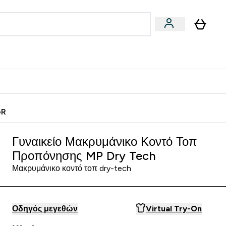
Vegan
Αθλητική Απόδοση
 Μπάρες, Τρόφιμα & Ροφήματα submenu
Enter Vegan submenu
Enter Αθλητική Απόδοση submenu
⌄
⌄
ίως
Κερδίστε 15€
GR
Γυναικείο Μακρυμάνικο Κοντό Τοπ
Προπόνησης MP Dry Tech
Μακρυμάνικο κοντό τοπ dry-tech
Οδηγός μεγεθών
Virtual Try-On