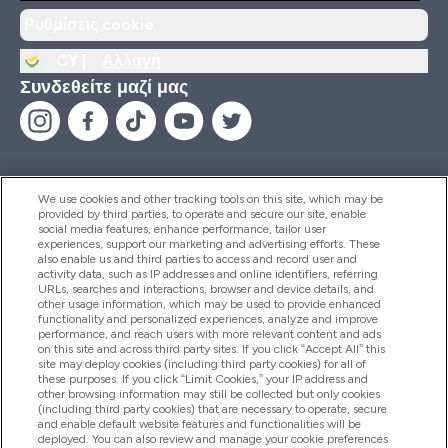
Ρυθμίσεις cookie
CY |
Αλλαγή
Συνδεθείτε μαζί μας
We use cookies and other tracking tools on this site, which may be
provided by third parties, to operate and secure our site, enable
Βοήθεια & Πληροφορίες
social media features, enhance performance, tailor user
experiences, support our marketing and advertising efforts. These
also enable us and third parties to access and record user and
activity data, such as IP addresses and online identifiers, referring
Προϊόντα
URLs, searches and interactions, browser and device details, and
other usage information, which may be used to provide enhanced
functionality and personalized experiences, analyze and improve
performance, and reach users with more relevant content and ads
on this site and across third party sites. If you click “Accept All” this
Εταιρικές Πληροφορίες
site may deploy cookies (including third party cookies) for all of
these purposes. If you click “Limit Cookies,” your IP address and
other browsing information may still be collected but only cookies
(including third party cookies) that are necessary to operate, secure
Εκπτώσεις & Ανταμοιβές
and enable default website features and functionalities will be
deployed. You can also review and manage your cookie preferences