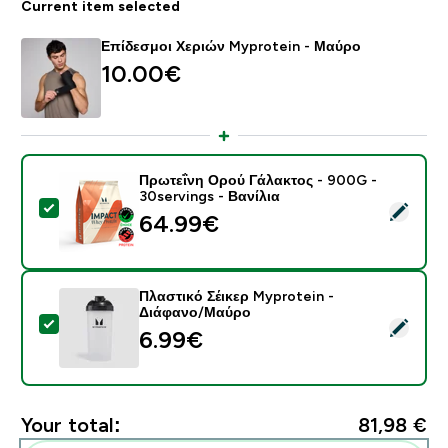
Current item selected
Επίδεσμοι Χεριών Myprotein - Μαύρο
10.00€‎
Πρωτεΐνη Ορού Γάλακτος - 900G -
30servings - Βανίλια
Select this product - Πρωτεΐνη Ορού Γάλακτος - 900G 
64.99€‎
Πλαστικό Σέικερ Myprotein -
Διάφανο/Μαύρο
Select this product - Πλαστικό Σέικερ Myprotein - Δ
6.99€‎
Your total:
81,98 €‎