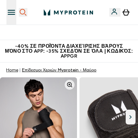
Η Νο.1 Online Εταιρεία Αθλητικής Διατροφής Παγκοσμίως
-40% ΣΕ ΠΡΟΪΌΝΤΑ ΔΙΑΧΕΊΡΙΣΗΣ ΒΆΡΟΥΣ
ΜΌΝΟ ΣΤΟ APP: -35% ΣΧΕΔΌΝ ΣΕ ΌΛΑ | ΚΩΔΙΚΌΣ:
APPGR
Home
Επίδεσμοι Χεριών Myprotein - Μαύρο