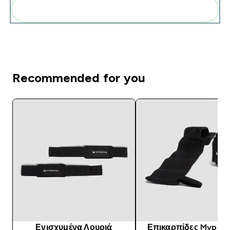
Add these to your routine
Recommended for you
Ενισχυμένα Λουριά
Επικαρπίδες Myprote