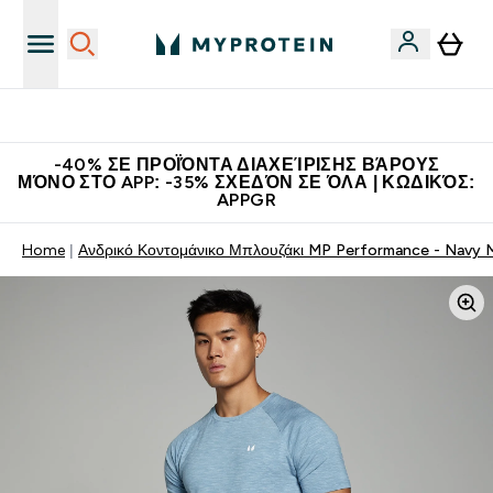
Η Νο.1 Online Εταιρεία Αθλητικής Διατροφής Παγκοσμίως
-40% ΣΕ ΠΡΟΪΌΝΤΑ ΔΙΑΧΕΊΡΙΣΗΣ ΒΆΡΟΥΣ
ΜΌΝΟ ΣΤΟ APP: -35% ΣΧΕΔΌΝ ΣΕ ΌΛΑ | ΚΩΔΙΚΌΣ:
APPGR
Home
Ανδρικό Κοντομάνικο Μπλουζάκι MP Performance - Navy M