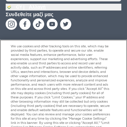
CY |
Αλλαγή
Συνδεθείτε μαζί μας
We use cookies and other tracking tools on this site, which may be
provided by third parties, to operate and secure our site, enable
Βοήθεια & Πληροφορίες
social media features, enhance performance, tailor user
experiences, support our marketing and advertising efforts. These
also enable us and third parties to access and record user and
activity data, such as IP addresses and online identifiers, referring
Προϊόντα
URLs, searches and interactions, browser and device details, and
other usage information, which may be used to provide enhanced
functionality and personalized experiences, analyze and improve
performance, and reach users with more relevant content and ads
on this site and across third party sites. If you click “Accept All” this
Εταιρικές Πληροφορίες
site may deploy cookies (including third party cookies) for all of
these purposes. If you click “Limit Cookies,” your IP address and
other browsing information may still be collected but only cookies
(including third party cookies) that are necessary to operate, secure
Εκπτώσεις & Ανταμοιβές
and enable default website features and functionalities will be
deployed. You can also review and manage your cookie preferences
for this site at any time by clicking the “Manage Cookie Settings”
link in this banner. By using this site or clicking "Accept All," "Limit